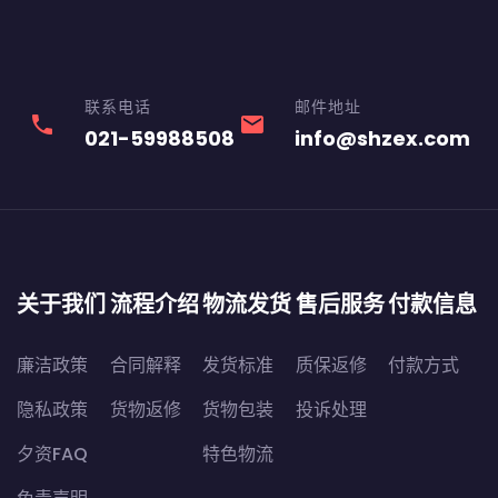
联系电话
邮件地址
phone
email
021-59988508
info@shzex.com
关于我们
流程介绍
物流发货
售后服务
付款信息
廉洁政策
合同解释
发货标准
质保返修
付款方式
隐私政策
货物返修
货物包装
投诉处理
夕资FAQ
特色物流