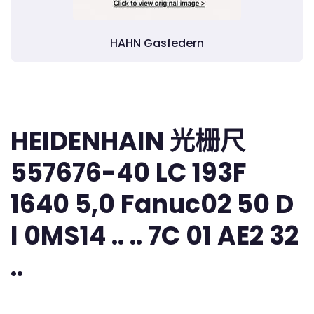
HAHN Gasfedern
HEIDENHAIN 光栅尺
557676-40 LC 193F
1640 5,0 Fanuc02 50 D
I 0MS14 .. .. 7C 01 AE2 32
..