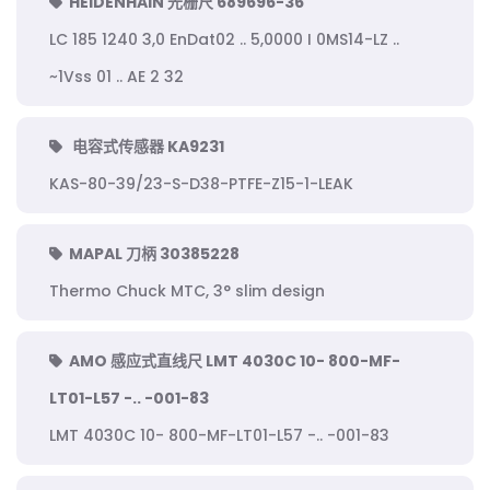
HEIDENHAIN 光栅尺 689696-36
LC 185 1240 3,0 EnDat02 .. 5,0000 I 0MS14-LZ ..
~1Vss 01 .. AE 2 32
电容式传感器 KA9231
KAS-80-39/23-S-D38-PTFE-Z15-1-LEAK
MAPAL 刀柄 30385228
Thermo Chuck MTC, 3° slim design
AMO 感应式直线尺 LMT 4030C 10- 800-MF-
LT01-L57 -.. -001-83
LMT 4030C 10- 800-MF-LT01-L57 -.. -001-83