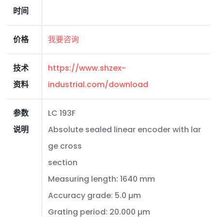
时间
价格
我要咨询
技术
https://www.shzex-
资料
industrial.com/download
参数
LC 193F
说明
Absolute sealed linear encoder with lar
ge cross
section
Measuring length: 1640 mm
Accuracy grade: 5.0 µm
Grating period: 20.000 µm