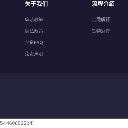
关于我们
流程介绍
廉洁政策
合同解释
隐私政策
货物返修
夕资FAQ
免责声明
544606
535241