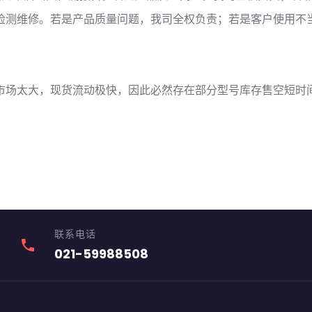
检测维修。若是产品质量问题，我司全权负责；若是客户使用不
市场太大，现货流动极快，因此必然存在部分型号库存售空短时
联系电话
phone
021-59988508