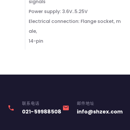
signals
Power supply: 3.6V..5.25V
Electrical connection: Flange socket, m
ale,
14-pin
联系电话
邮件地址
phone
email
021-59988508
info@shzex.com