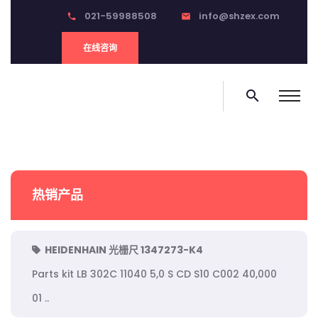
021-59988508
info@shzex.com
phone
email
在线咨询
search
热销产品
HEIDENHAIN 光栅尺 1347273-K4
Parts kit LB 302C 11040 5,0 S CD S10 C002 40,000
01 ..