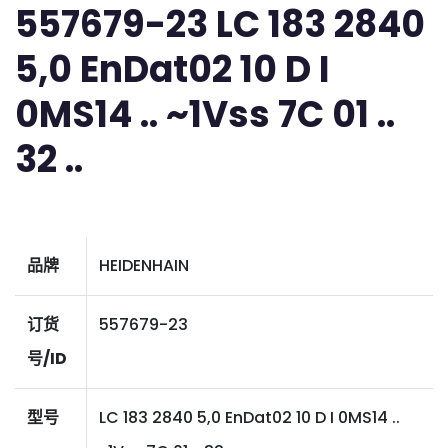
557679-23 LC 183 2840
5,0 EnDat02 10 D I
0MS14 .. ~1Vss 7C 01 ..
32 ..
品牌
HEIDENHAIN
订货
557679-23
号/ID
型号
LC 183 2840 5,0 EnDat02 10 D I 0MS14 ..