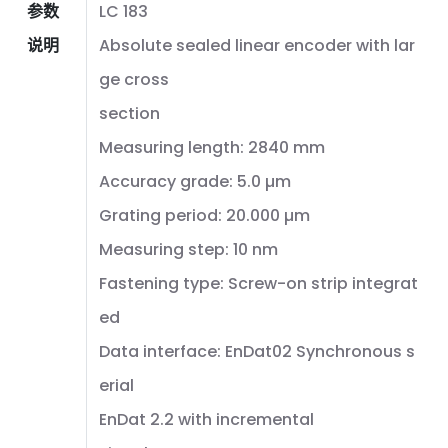
参数
LC 183
说明
Absolute sealed linear encoder with lar
ge cross
section
Measuring length: 2840 mm
Accuracy grade: 5.0 µm
Grating period: 20.000 µm
Measuring step: 10 nm
Fastening type: Screw-on strip integrat
ed
Data interface: EnDat02 Synchronous s
erial
EnDat 2.2 with incremental