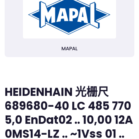
MAPAL
HEIDENHAIN 光栅尺
689680-40 LC 485 770
5,0 EnDat02 .. 10,00 12A
0MS14-LZ .. ~1Vss 01 ..