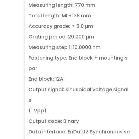
Measuring length: 770 mm
Total length: ML+138 mm
Accuracy grade: ± 5.0 µm
Grating period: 20.000 µm
Measuring step 1: 10.0000 nm
Fastening type: End block + mounting s
par
End block: 12A
Output signal: sinusoidal voltage signal
s
(1 Vpp)
Output code: Binary
Data interface: EnDat02 Synchronous se