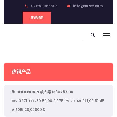
021-59988508
info@shzex.com
phone
email
在线咨询
search
热销产品
HEIDENHAIN 放大器 1230787-15
IBV 3271 TTLx50 50,00 0,075 RV OT MI 01 1,00 51B15
AIS015 20,00000 D