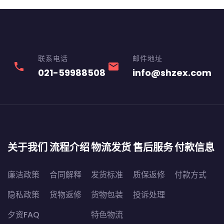
联系电话
邮件地址
phone
email
021-59988508
info@shzex.com
关于我们
流程介绍
物流发货
售后服务
付款信息
廉洁政策
合同解释
发货标准
质保返修
付款方式
隐私政策
货物返修
货物包装
投诉处理
夕资FAQ
特色物流