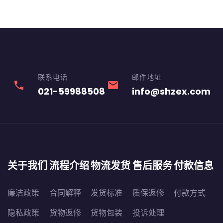
联系电话
邮件地址
phone
email
021-59988508
info@shzex.com
关于我们
流程介绍
物流发货
售后服务
付款信息
廉洁政策
合同解释
发货标准
质保返修
付款方式
隐私政策
货物返修
货物包装
投诉处理