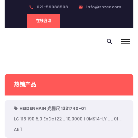
021-59988508
info@shzex.com
phone
email
在线咨询
search
热销产品
HEIDENHAIN 光栅尺 1331740-01
LC 116 190 5,0 EnDat22 .. 10,0000 I 0MS14-LY .. .. 01 ..
AE 1