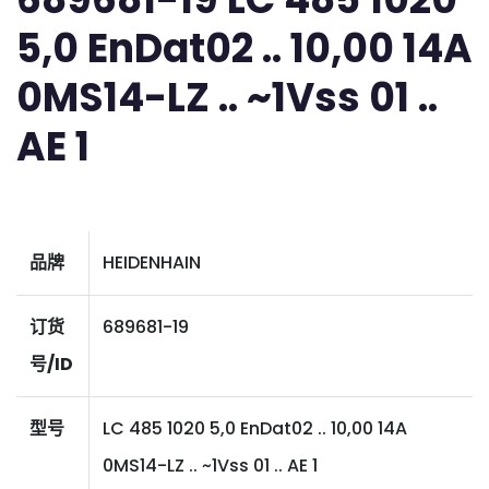
5,0 EnDat02 .. 10,00 14A
0MS14-LZ .. ~1Vss 01 ..
AE 1
品牌
HEIDENHAIN
订货
689681-19
号/ID
型号
LC 485 1020 5,0 EnDat02 .. 10,00 14A
0MS14-LZ .. ~1Vss 01 .. AE 1