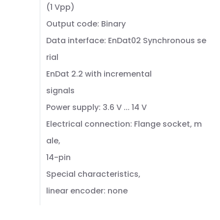
(1 Vpp)
Output code: Binary
Data interface: EnDat02 Synchronous se
rial
EnDat 2.2 with incremental
signals
Power supply: 3.6 V ... 14 V
Electrical connection: Flange socket, m
ale,
14-pin
Special characteristics,
linear encoder: none