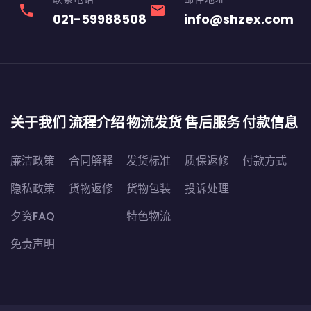
phone
email
021-59988508
info@shzex.com
关于我们
流程介绍
物流发货
售后服务
付款信息
廉洁政策
合同解释
发货标准
质保返修
付款方式
隐私政策
货物返修
货物包装
投诉处理
夕资FAQ
特色物流
免责声明