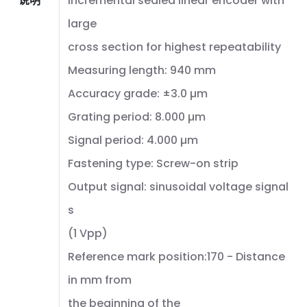
说明
Incremental sealed linear encoder with
large
cross section for highest repeatability
Measuring length: 940 mm
Accuracy grade: ±3.0 µm
Grating period: 8.000 µm
Signal period: 4.000 µm
Fastening type: Screw-on strip
Output signal: sinusoidal voltage signal
s
(1 Vpp)
Reference mark position:170 - Distance
in mm from
the beginning of the