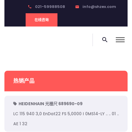
021-59988508
info@shzex.com
phone
email
在线咨询
search
热销产品
HEIDENHAIN 光栅尺 689690-09
LC 115 940 3,0 EnDat22 FS 5,0000 I 0MS14-LY .. .. 01 ..
AE 1 32