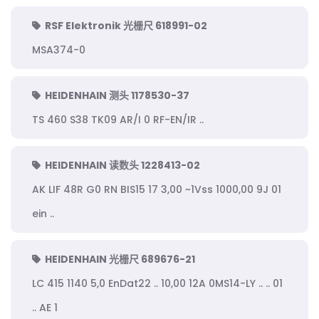
RSF Elektronik 光栅尺 618991-02
MSA374-0
HEIDENHAIN 测头 1178530-37
TS 460 S38 TK09 AR/I 0 RF-EN/IR ..
HEIDENHAIN 读数头 1228413-02
AK LIF 48R G0 RN BIS15 17 3,00 ~1Vss 1000,00 9J 01
ein ..
HEIDENHAIN 光栅尺 689676-21
LC 415 1140 5,0 EnDat22 .. 10,00 12A 0MS14-LY .. .. 01
.. AE 1