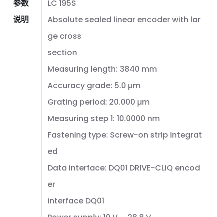
参数
LC 195S
说明
Absolute sealed linear encoder with lar
ge cross
section
Measuring length: 3840 mm
Accuracy grade: 5.0 µm
Grating period: 20.000 µm
Measuring step 1: 10.0000 nm
Fastening type: Screw-on strip integrat
ed
Data interface: DQ01 DRIVE-CLiQ encod
er
interface DQ01