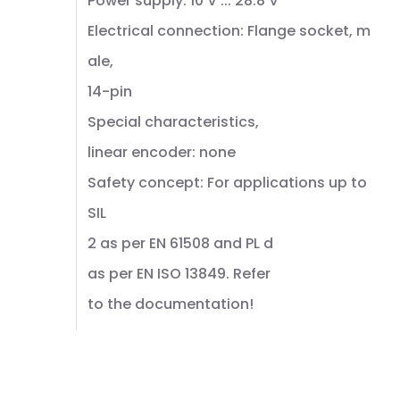
Power supply: 10 V ... 28.8 V
Electrical connection: Flange socket, m
ale,
14-pin
Special characteristics,
linear encoder: none
Safety concept: For applications up to
SIL
2 as per EN 61508 and PL d
as per EN ISO 13849. Refer
to the documentation!