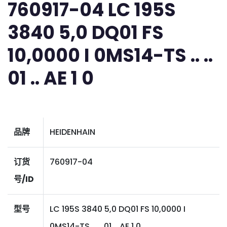
760917-04 LC 195S
3840 5,0 DQ01 FS
10,0000 I 0MS14-TS .. ..
01 .. AE 1 0
品牌
HEIDENHAIN
订货
760917-04
号/ID
型号
LC 195S 3840 5,0 DQ01 FS 10,0000 I
0MS14-TS .. .. 01 .. AE 1 0