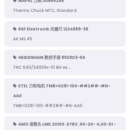
MAPAL 刀柄 30654286
Thermo Chuck MTC, Standard
RSF Elektronik 光栅尺 1224889-36
AK MS 45
HEIDENHAIN 数控手册 892903-50
TNC 640/34059x-01 BH es ..
ETEL 力矩电机 TMB+0291-100-##2##-#N-
AA0
TMB+0291-100-##2##-#N-AA0
AMO 读数头 LMK 2010S .07RV..50-20- 4,00-01 -