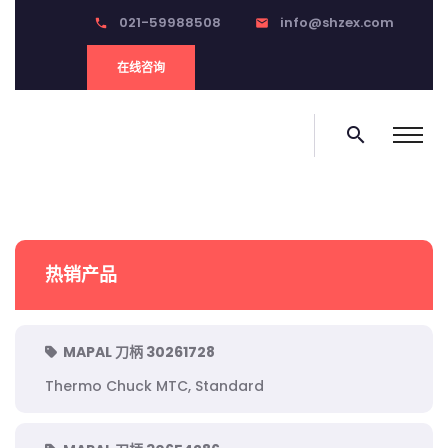
021-59988508
info@shzex.com
phone
email
在线咨询
search
热销产品
MAPAL 刀柄 30261728
Thermo Chuck MTC, Standard