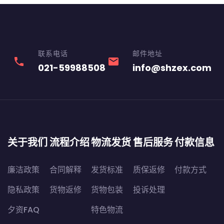
联系电话
邮件地址
phone
email
021-59988508
info@shzex.com
关于我们
流程介绍
物流发货
售后服务
付款信息
廉洁政策
合同解释
发货标准
质保返修
付款方式
隐私政策
货物返修
货物包装
投诉处理
夕资FAQ
特色物流