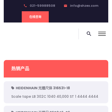
021-59988508
info@shzex.com
phone
email
在线咨询
search
热销产品
HEIDENHAIN 光栅尺体 316531-18
Scale tape LB 302C 1040 40,000 ST 1 4444 4444