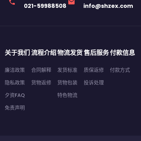
phone
email
021-59988508
info@shzex.com
关于我们
流程介绍
物流发货
售后服务
付款信息
廉洁政策
合同解释
发货标准
质保返修
付款方式
隐私政策
货物返修
货物包装
投诉处理
夕资FAQ
特色物流
免责声明