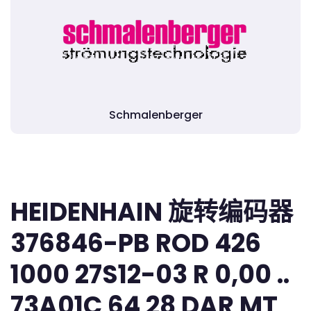
Schmalenberger
HEIDENHAIN 旋转编码器
376846-PB ROD 426
1000 27S12-03 R 0,00 ..
73A01C 64 28 DAR MT