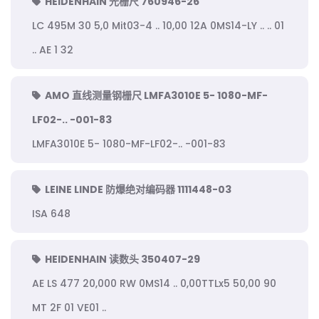
HEIDENHAIN 光栅尺 760946-26
LC 495M 30 5,0 Mit03-4 .. 10,00 12A 0MS14-LY .. .. 01
.. AE 1 32
AMO 直线测量钢栅尺 LMFA3010E 5- 1080-MF-
LF02-.. -001-83
LMFA3010E 5- 1080-MF-LF02-.. -001-83
LEINE LINDE 防爆绝对编码器 1111448-03
ISA 648
HEIDENHAIN 读数头 350407-29
AE LS 477 20,000 RW 0MS14 .. 0,00TTLx5 50,00 90
MT 2F 01 VE01 ..