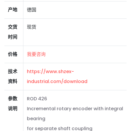
产地
德国
交货
现货
时间
价格
我要咨询
技术
https://www.shzex-
资料
industrial.com/download
参数
ROD 426
说明
Incremental rotary encoder with integral
bearing
for separate shaft coupling