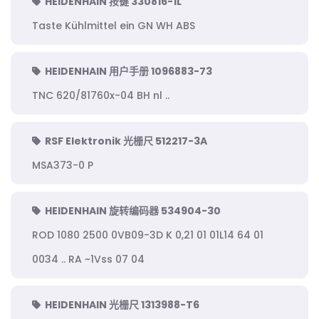
HEIDENHAIN 按键 330816-1L
Taste Kühlmittel ein GN WH ABS
HEIDENHAIN 用户手册 1096883-73
TNC 620/81760x-04 BH nl ..
RSF Elektronik 光栅尺 512217-3A
MSA373-0 P
HEIDENHAIN 旋转编码器 534904-30
ROD 1080 2500 0VB09-3D K 0,21 01 01L14 64 01
0034 .. RA ~1Vss 07 04
HEIDENHAIN 光栅尺 1313988-T6