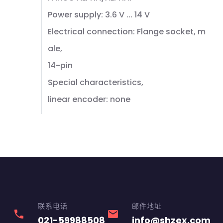
Power supply: 3.6 V ... 14 V
Electrical connection: Flange socket, m
ale,
14-pin
Special characteristics,
linear encoder: none
联系电话
邮件地址
phone
email
021-59988508
info@shzex.com