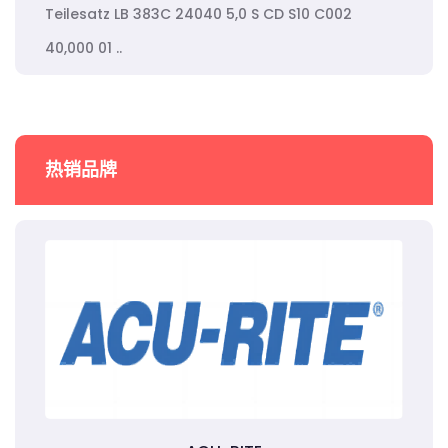
Teilesatz LB 383C 24040 5,0 S CD S10 C002
40,000 01 ..
热销品牌