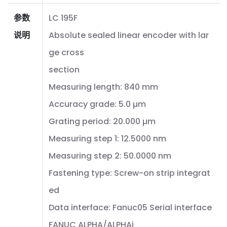
参数
LC 195F
说明
Absolute sealed linear encoder with lar
ge cross
section
Measuring length: 840 mm
Accuracy grade: 5.0 µm
Grating period: 20.000 µm
Measuring step 1: 12.5000 nm
Measuring step 2: 50.0000 nm
Fastening type: Screw-on strip integrat
ed
Data interface: Fanuc05 Serial interface
FANUC ALPHA/ALPHAi