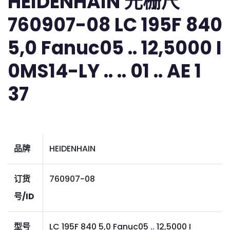
HEIDENHAIN 光栅尺
760907-08 LC 195F 840
5,0 Fanuc05 .. 12,5000 I
0MS14-LY .. .. 01 .. AE 1
37
品牌
HEIDENHAIN
订货
760907-08
号/ID
型号
LC 195F 840 5,0 Fanuc05 .. 12,5000 I