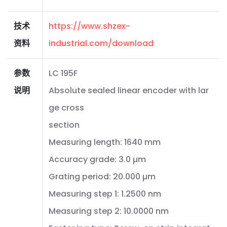
技术
https://www.shzex-
资料
industrial.com/download
参数
LC 195F
说明
Absolute sealed linear encoder with lar
ge cross
section
Measuring length: 1640 mm
Accuracy grade: 3.0 µm
Grating period: 20.000 µm
Measuring step 1: 1.2500 nm
Measuring step 2: 10.0000 nm