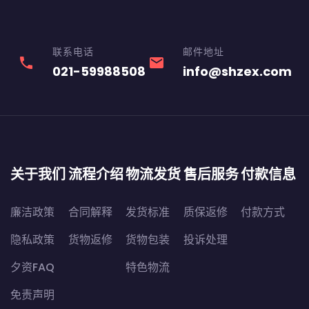
联系电话
邮件地址
phone
email
021-59988508
info@shzex.com
关于我们
流程介绍
物流发货
售后服务
付款信息
廉洁政策
合同解释
发货标准
质保返修
付款方式
隐私政策
货物返修
货物包装
投诉处理
夕资FAQ
特色物流
免责声明