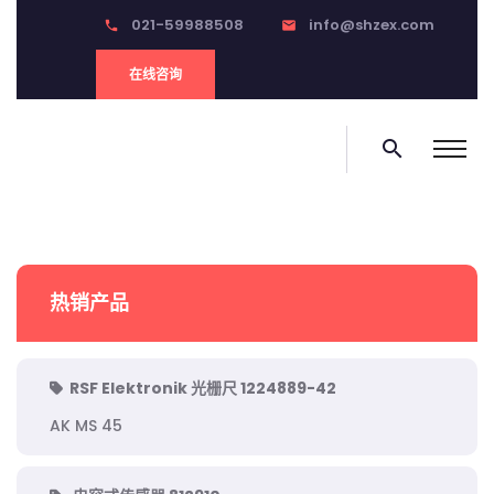
021-59988508
info@shzex.com
phone
email
在线咨询
search
热销产品
RSF Elektronik 光栅尺 1224889-42
AK MS 45