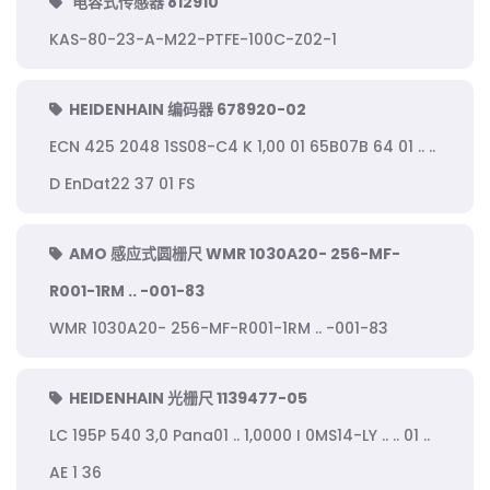
电容式传感器 812910
KAS-80-23-A-M22-PTFE-100C-Z02-1
HEIDENHAIN 编码器 678920-02
ECN 425 2048 1SS08-C4 K 1,00 01 65B07B 64 01 .. ..
D EnDat22 37 01 FS
AMO 感应式圆栅尺 WMR 1030A20- 256-MF-
R001-1RM .. -001-83
WMR 1030A20- 256-MF-R001-1RM .. -001-83
HEIDENHAIN 光栅尺 1139477-05
LC 195P 540 3,0 Pana01 .. 1,0000 I 0MS14-LY .. .. 01 ..
AE 1 36