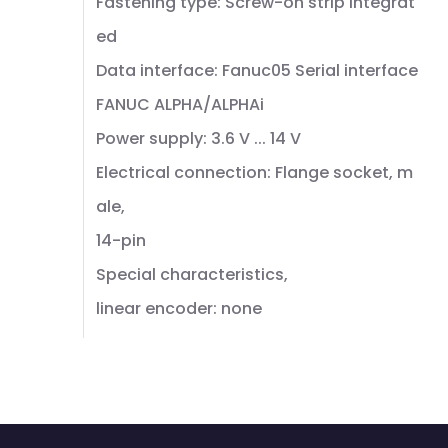
Fastening type: Screw-on strip integrat
ed
Data interface: Fanuc05 Serial interface
FANUC ALPHA/ALPHAi
Power supply: 3.6 V ... 14 V
Electrical connection: Flange socket, m
ale,
14-pin
Special characteristics,
linear encoder: none