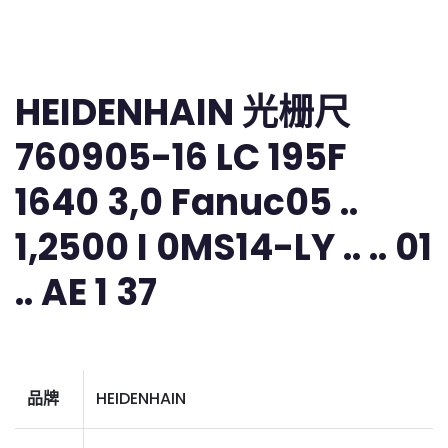
HEIDENHAIN 光栅尺
760905-16 LC 195F
1640 3,0 Fanuc05 ..
1,2500 I 0MS14-LY .. .. 01
.. AE 1 37
品牌
HEIDENHAIN