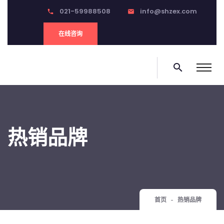
021-59988508
info@shzex.com
phone
email
在线咨询
search
热销品牌
首页
热销品牌