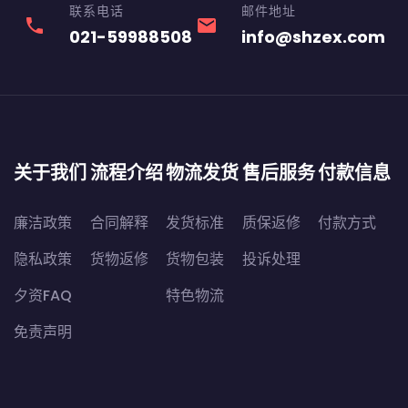
联系电话
邮件地址
phone
email
021-59988508
info@shzex.com
关于我们
流程介绍
物流发货
售后服务
付款信息
廉洁政策
合同解释
发货标准
质保返修
付款方式
隐私政策
货物返修
货物包装
投诉处理
夕资FAQ
特色物流
免责声明