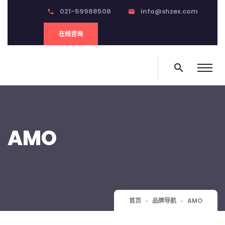
021-59988508
info@shzex.com
phone
email
在线咨询
search
AMO
首页
品牌导航
AMO