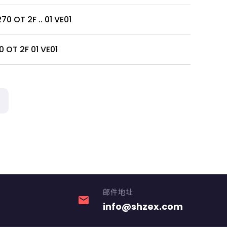
70 OT 2F .. 01 VE01
0 OT 2F 01 VE01
邮件地址
email
info@shzex.com