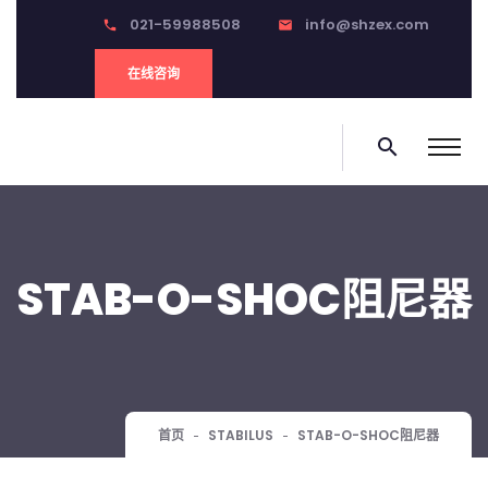
021-59988508
info@shzex.com
phone
email
在线咨询
search
STAB-O-SHOC阻尼器
首页
STABILUS
STAB-O-SHOC阻尼器