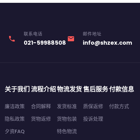
联系电话
邮件地址
phone
email
021-59988508
info@shzex.com
关于我们
流程介绍
物流发货
售后服务
付款信息
廉洁政策
合同解释
发货标准
质保返修
付款方式
隐私政策
货物返修
货物包装
投诉处理
夕资FAQ
特色物流