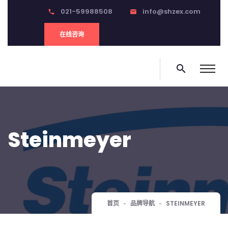
021-59988508
info@shzex.com
phone
email
在线咨询
search
Steinmeyer
首页
品牌导航
STEINMEYER