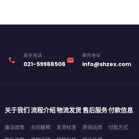
联系电话
邮件地址
phone
email
021-59988508
info@shzex.com
关于我们
流程介绍
物流发货
售后服务
付款信息
廉洁政策
合同解释
发货标准
质保返修
付款方式