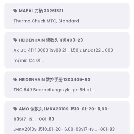
MAPAL 刀柄 30261821
Thermo Chuck MTC, Standard
HEIDENHAIN 读数头 1116403-23
AK LIC 411 1,0000 1SS08 21 .. 1,50 E EnDat22 .. 600
m/min C4 01 ..
HEIDENHAIN 数控手册 1303406-B0
TNC 640 Bearbeitungszykl. pr. BH pt ..
AMO 读数头 LMKA2010S .1510..01-20- 6,00-
03S17-IS .. -001-83
LMKA2010S .1510..01-20- 6,00-03S17-IS .. -001-83