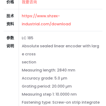
价格
我要咨询
技术
https://www.shzex-
资料
industrial.com/download
参数
LC 185
说明
Absolute sealed linear encoder with larg
e cross
section
Measuring length: 2840 mm
Accuracy grade: 5.0 µm
Grating period: 20.000 µm
Measuring step 1: 10.0000 nm
Fastening type: Screw-on strip integrate