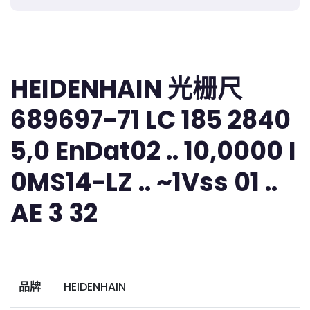
HEIDENHAIN 光栅尺
689697-71 LC 185 2840
5,0 EnDat02 .. 10,0000 I
0MS14-LZ .. ~1Vss 01 ..
AE 3 32
品牌
HEIDENHAIN