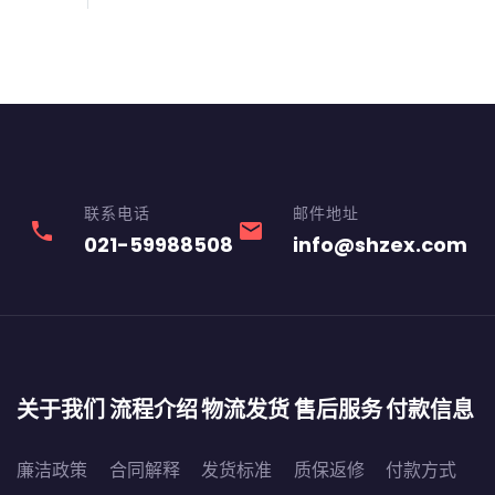
联系电话
邮件地址
phone
email
021-59988508
info@shzex.com
关于我们
流程介绍
物流发货
售后服务
付款信息
廉洁政策
合同解释
发货标准
质保返修
付款方式