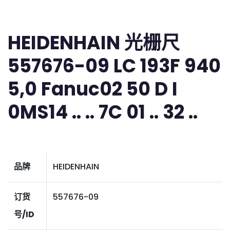
HEIDENHAIN 光栅尺
557676-09 LC 193F 940
5,0 Fanuc02 50 D I
0MS14 .. .. 7C 01 .. 32 ..
品牌
HEIDENHAIN
订货
557676-09
号/ID