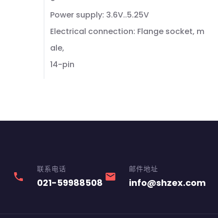
Power supply: 3.6V..5.25V
Electrical connection: Flange socket, m
ale,
14-pin
联系电话
邮件地址
phone
email
021-59988508
info@shzex.com