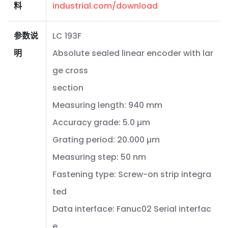
料
industrial.com/download
参数说
LC 193F
明
Absolute sealed linear encoder with lar
ge cross
section
Measuring length: 940 mm
Accuracy grade: 5.0 µm
Grating period: 20.000 µm
Measuring step: 50 nm
Fastening type: Screw-on strip integra
ted
Data interface: Fanuc02 Serial interfac
e