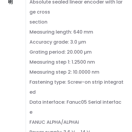
明
Absolute sealed linear encoder with lar
ge cross
section
Measuring length: 640 mm
Accuracy grade: 3.0 µm
Grating period: 20.000 µm
Measuring step 1: 1.2500 nm
Measuring step 2: 10.0000 nm
Fastening type: Screw-on strip integrat
ed
Data interface: Fanuc05 Serial interfac
e
FANUC ALPHA/ALPHAi