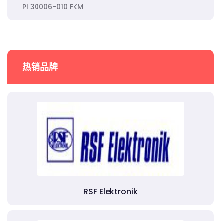
PI 30006-010 FKM
热销品牌
RSF Elektronik