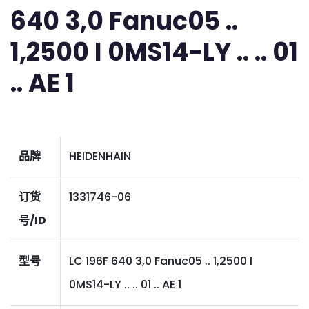
640 3,0 Fanuc05 ..
1,2500 I 0MS14-LY .. .. 01
.. AE 1
品牌
HEIDENHAIN
订货
1331746-06
号/ID
型号
LC 196F 640 3,0 Fanuc05 .. 1,2500 I
0MS14-LY .. .. 01 .. AE 1