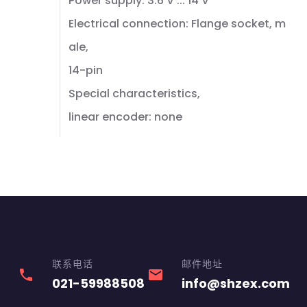
Power supply: 3.6 V ... 14 V
Electrical connection: Flange socket, m
ale,
14-pin
Special characteristics,
linear encoder: none
联系电话
邮件地址
phone
email
021-59988508
info@shzex.com