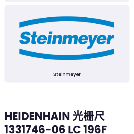
Steinmeyer
HEIDENHAIN 光栅尺
1331746-06 LC 196F