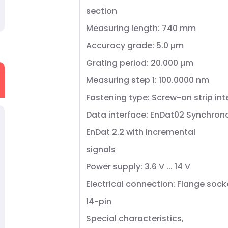
section
Measuring length: 740 mm
Accuracy grade: 5.0 µm
Grating period: 20.000 µm
Measuring step 1: 100.0000 nm
Fastening type: Screw-on strip in
Data interface: EnDat02 Synchrono
EnDat 2.2 with incremental
signals
Power supply: 3.6 V ... 14 V
Electrical connection: Flange sock
14-pin
Special characteristics,