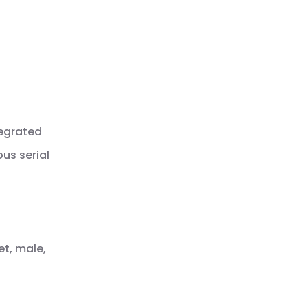
tegrated
us serial
et, male,