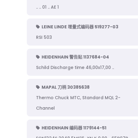
.. .. 01 .. AE 1
LEINE LINDE 增量式编码器 519277-03
RSI 503
HEIDENHAIN 警告贴 1137684-04
Schild Discharge time 46,00x17,00 ..
MAPAL 刀柄 30385638
Thermo Chuck MTC, Standard MQL 2-
Channel
HEIDENHAIN 编码器 1179144-51