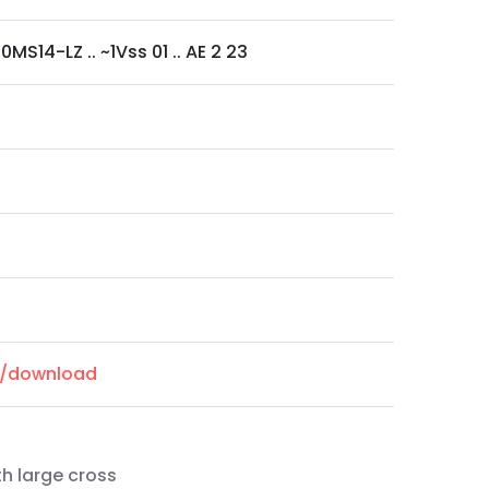
0MS14-LZ .. ~1Vss 01 .. AE 2 23
m/download
th large cross