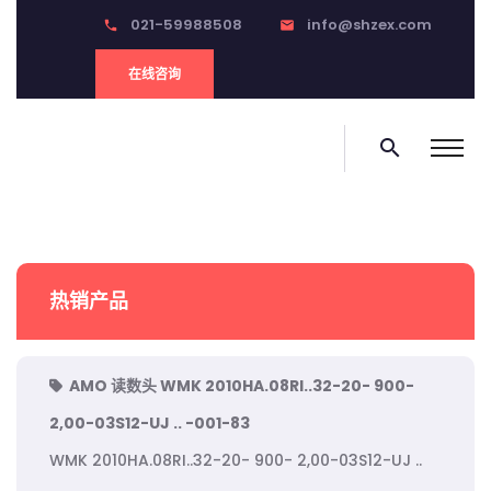
021-59988508
info@shzex.com
phone
email
在线咨询
search
热销产品
AMO 读数头 WMK 2010HA.08RI..32-20- 900-
2,00-03S12-UJ .. -001-83
WMK 2010HA.08RI..32-20- 900- 2,00-03S12-UJ ..