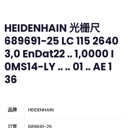
HEIDENHAIN 光栅尺
689691-25 LC 115 2640
3,0 EnDat22 .. 1,0000 I
0MS14-LY .. .. 01 .. AE 1
36
品牌
HEIDENHAIN
订货
689691-25