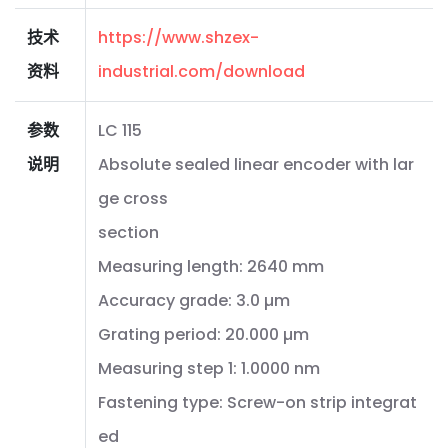
技术
https://www.shzex-
资料
industrial.com/download
参数
LC 115
说明
Absolute sealed linear encoder with lar
ge cross
section
Measuring length: 2640 mm
Accuracy grade: 3.0 µm
Grating period: 20.000 µm
Measuring step 1: 1.0000 nm
Fastening type: Screw-on strip integrat
ed