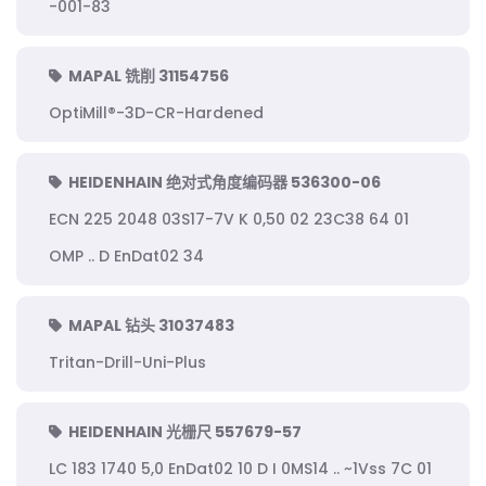
-001-83
MAPAL 铣削 31154756
OptiMill®-3D-CR-Hardened
HEIDENHAIN 绝对式角度编码器 536300-06
ECN 225 2048 03S17-7V K 0,50 02 23C38 64 01
OMP .. D EnDat02 34
MAPAL 钻头 31037483
Tritan-Drill-Uni-Plus
HEIDENHAIN 光栅尺 557679-57
LC 183 1740 5,0 EnDat02 10 D I 0MS14 .. ~1Vss 7C 01