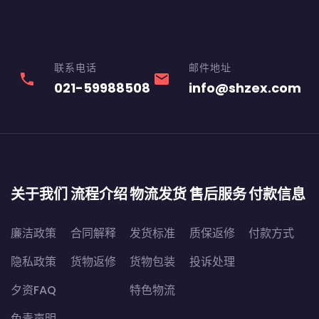
联系电话
邮件地址
phone
email
021-59988508
info@shzex.com
关于我们
流程介绍
物流发货
售后服务
付款信息
廉洁政策
合同解释
发货标准
质保返修
付款方式
隐私政策
货物返修
货物包装
投诉处理
夕资FAQ
特色物流
免责声明