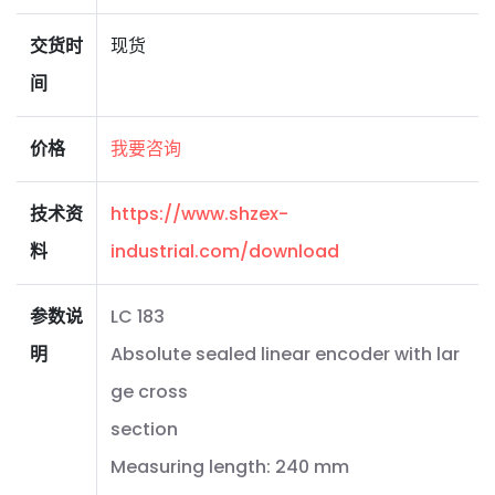
交货时
现货
间
价格
我要咨询
技术资
https://www.shzex-
料
industrial.com/download
参数说
LC 183
明
Absolute sealed linear encoder with lar
ge cross
section
Measuring length: 240 mm