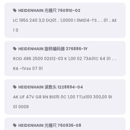
HEIDENHAIN 光栅尺 760910-02
LC 195S 240 3,0 DQ01 .. 1,0000 I 0MS14-TS .. .. 01 .. AE
1 0
HEIDENHAIN 旋转编码器 376886-1Y
ROD 486 2500 02S12-03 K 1,00 02 73A01C 64 01 .. ..
RA ~1Vss 07 01
HEIDENHAIN 读数头 1228894-04
AK LIF 47V G8 RN BIS15 0C 1,00 TTLx100 300,00 9I
01 0009
HEIDENHAIN 光栅尺 760936-08