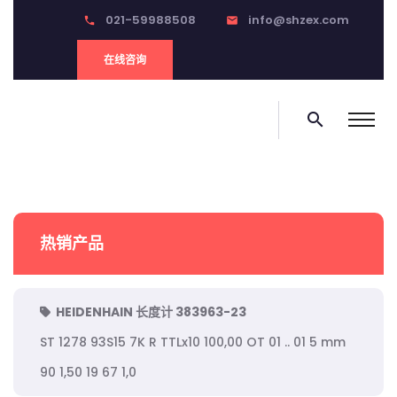
021-59988508
info@shzex.com
phone
email
在线咨询
search
热销产品
HEIDENHAIN 长度计 383963-23
ST 1278 93S15 7K R TTLx10 100,00 OT 01 .. 01 5 mm
90 1,50 19 67 1,0