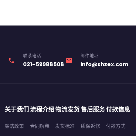
联系电话
邮件地址
phone
email
021-59988508
info@shzex.com
关于我们
流程介绍
物流发货
售后服务
付款信息
廉洁政策
合同解释
发货标准
质保返修
付款方式