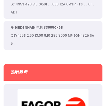
LC 495S 420 3,0 DQ01 .. 1,000 12A 0MS14-TS .. .. 01 ..
AE 1
HEIDENHAIN 电机 339880-5B
QSY 155B 2,60 13,00 9,10 285 3000 MP EQN 1325 SA
5 ..
热销品牌