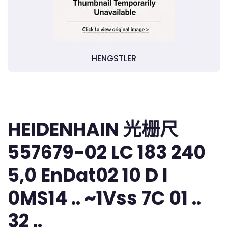
HENGSTLER
HEIDENHAIN 光栅尺
557679-02 LC 183 240
5,0 EnDat02 10 D I
0MS14 .. ~1Vss 7C 01 ..
32 ..