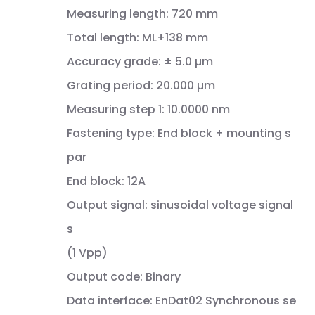
Measuring length: 720 mm
Total length: ML+138 mm
Accuracy grade: ± 5.0 µm
Grating period: 20.000 µm
Measuring step 1: 10.0000 nm
Fastening type: End block + mounting s
par
End block: 12A
Output signal: sinusoidal voltage signal
s
(1 Vpp)
Output code: Binary
Data interface: EnDat02 Synchronous se