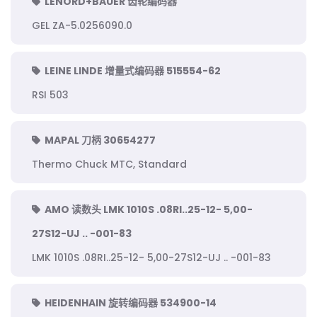
LENORD+BAUER 齿轮编码器
GEL ZA-5.0256090.0
LEINE LINDE 增量式编码器 515554-62
RSI 503
MAPAL 刀柄 30654277
Thermo Chuck MTC, Standard
AMO 读数头 LMK 1010S .08RI..25-12- 5,00-
27S12-UJ .. -001-83
LMK 1010S .08RI..25-12- 5,00-27S12-UJ .. -001-83
HEIDENHAIN 旋转编码器 534900-14