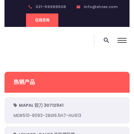
021-59988508
info@shzex.com
phone
email
在线咨询
search
热销产品
MAPAL 铰刀 30712941
MDR510-8093-2BØ6.5H7-HU613