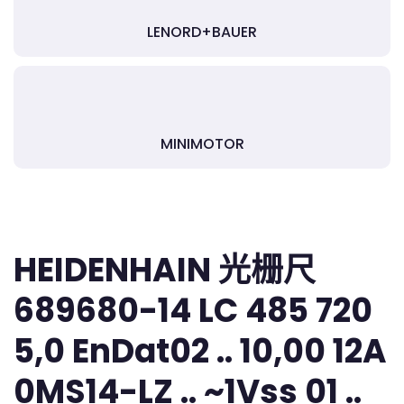
LENORD+BAUER
MINIMOTOR
HEIDENHAIN 光栅尺
689680-14 LC 485 720
5,0 EnDat02 .. 10,00 12A
0MS14-LZ .. ~1Vss 01 ..