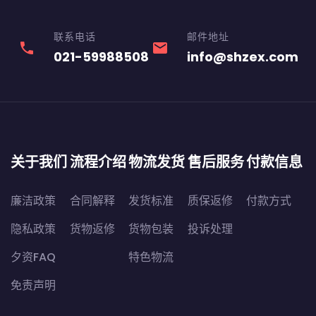
联系电话
邮件地址
phone
email
021-59988508
info@shzex.com
关于我们
流程介绍
物流发货
售后服务
付款信息
廉洁政策
合同解释
发货标准
质保返修
付款方式
隐私政策
货物返修
货物包装
投诉处理
夕资FAQ
特色物流
免责声明