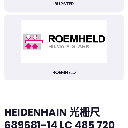
BURSTER
ROEMHELD
HEIDENHAIN 光栅尺
689681-14 LC 485 720