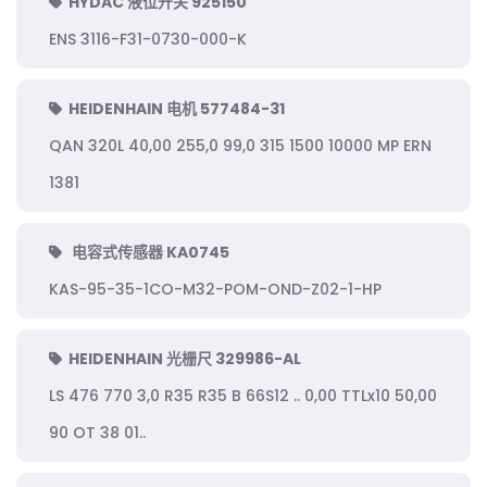
HYDAC 液位开关 925150
ENS 3116-F31-0730-000-K
HEIDENHAIN 电机 577484-31
QAN 320L 40,00 255,0 99,0 315 1500 10000 MP ERN
1381
电容式传感器 KA0745
KAS-95-35-1CO-M32-POM-OND-Z02-1-HP
HEIDENHAIN 光栅尺 329986-AL
LS 476 770 3,0 R35 R35 B 66S12 .. 0,00 TTLx10 50,00
90 OT 38 01..