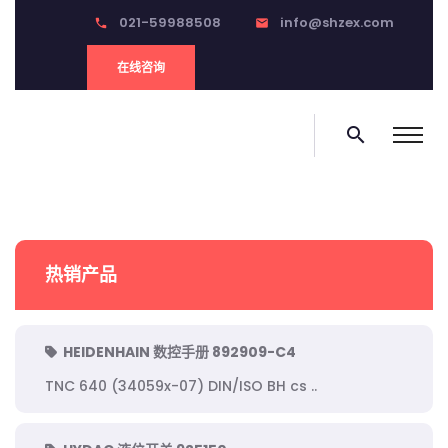
021-59988508
info@shzex.com
phone
email
在线咨询
search
热销产品
HEIDENHAIN 数控手册 892909-C4
TNC 640 (34059x-07) DIN/ISO BH cs ..