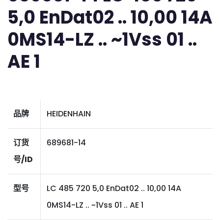
5,0 EnDat02 .. 10,00 14A
0MS14-LZ .. ~1Vss 01 ..
AE 1
品牌
HEIDENHAIN
订货
689681-14
号/ID
型号
LC 485 720 5,0 EnDat02 .. 10,00 14A
0MS14-LZ .. ~1Vss 01 .. AE 1