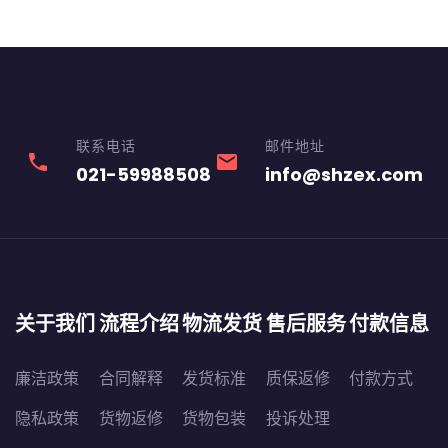
联系电话
邮件地址
phone
email
021-59988508
info@shzex.com
关于我们
流程介绍
物流发货
售后服务
付款信息
廉洁政策
合同解释
发货标准
质保返修
付款方式
隐私政策
货物返修
货物包装
投诉处理