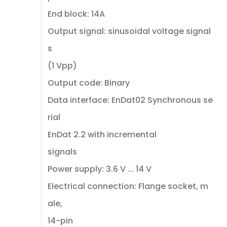
End block: 14A
Output signal: sinusoidal voltage signal
s
(1 Vpp)
Output code: Binary
Data interface: EnDat02 Synchronous se
rial
EnDat 2.2 with incremental
signals
Power supply: 3.6 V ... 14 V
Electrical connection: Flange socket, m
ale,
14-pin