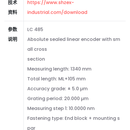
技术
https://www.shzex-
资料
industrial.com/download
参数
LC 485
说明
Absolute sealed linear encoder with sm
all cross
section
Measuring length: 1340 mm
Total length: ML+105 mm
Accuracy grade: ± 5.0 µm
Grating period: 20.000 µm
Measuring step 1: 10.0000 nm
Fastening type: End block + mounting s
par