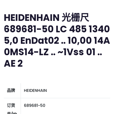
HEIDENHAIN 光栅尺
689681-50 LC 485 1340
5,0 EnDat02 .. 10,00 14A
0MS14-LZ .. ~1Vss 01 ..
AE 2
品牌
HEIDENHAIN
订货
689681-50