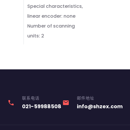
Special characteristics,
linear encoder: none
Number of scanning
units: 2
联系电话
邮件地址
phone
email
021-59988508
info@shzex.com