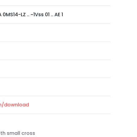
0MS14-LZ .. ~1Vss 01 .. AE 1
om/download
th small cross