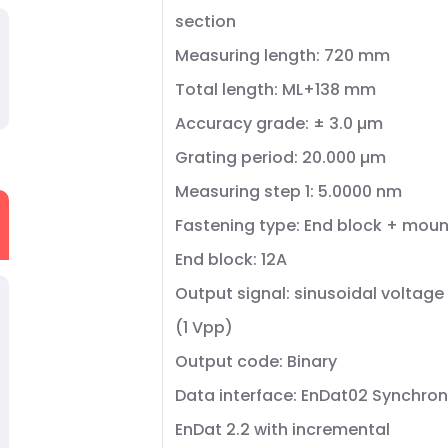
section
Measuring length: 720 mm
Total length: ML+138 mm
Accuracy grade: ± 3.0 µm
Grating period: 20.000 µm
Measuring step 1: 5.0000 nm
Fastening type: End block + moun
End block: 12A
Output signal: sinusoidal voltage
(1 Vpp)
Output code: Binary
Data interface: EnDat02 Synchron
EnDat 2.2 with incremental