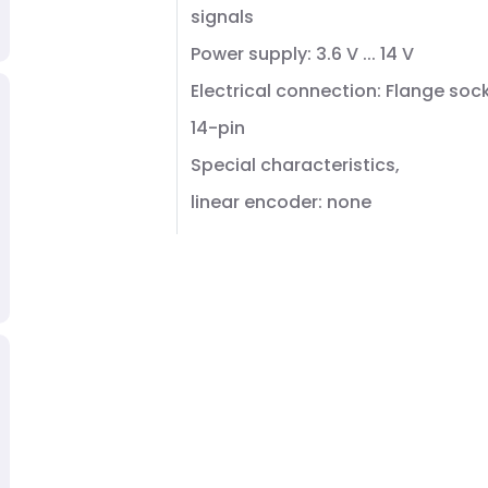
signals
Power supply: 3.6 V ... 14 V
Electrical connection: Flange soc
14-pin
Special characteristics,
linear encoder: none