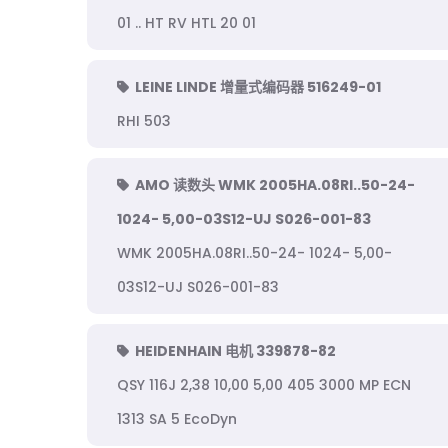
01 .. HT RV HTL 20 01
LEINE LINDE 增量式编码器 516249-01
RHI 503
AMO 读数头 WMK 2005HA.08RI..50-24-
1024- 5,00-03S12-UJ S026-001-83
WMK 2005HA.08RI..50-24- 1024- 5,00-
03S12-UJ S026-001-83
HEIDENHAIN 电机 339878-82
QSY 116J 2,38 10,00 5,00 405 3000 MP ECN
1313 SA 5 EcoDyn