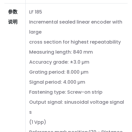
参数
LF 185
说明
Incremental sealed linear encoder with
large
cross section for highest repeatability
Measuring length: 840 mm
Accuracy grade: ±3.0 µm
Grating period: 8.000 µm
Signal period: 4.000 µm
Fastening type: Screw-on strip
Output signal: sinusoidal voltage signal
s
(1 Vpp)