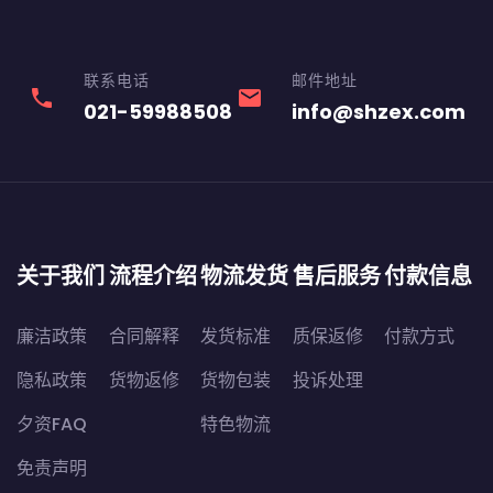
联系电话
邮件地址
phone
email
021-59988508
info@shzex.com
关于我们
流程介绍
物流发货
售后服务
付款信息
廉洁政策
合同解释
发货标准
质保返修
付款方式
隐私政策
货物返修
货物包装
投诉处理
夕资FAQ
特色物流
免责声明