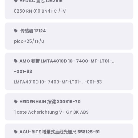
HYDAC 滤芯 1262916
0250 RN 010 BN4HC /-V
传感器 12124
pico+25/TF/U
AMO 钢带 LMTA4010D 10- 7400-MF-LT01-..
-001-83
LMTA4010D 10- 7400-MF-LT01-.. -001-83
HEIDENHAIN 按键 330816-70
Taste Achsrichtung V- GY BK ABS
ACU-RITE 增量式直线光栅尺 558125-91