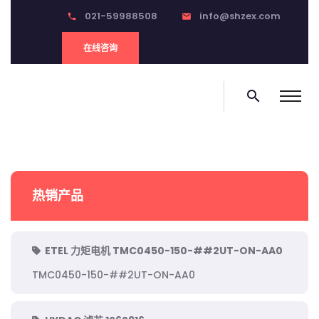
021-59988508
info@shzex.com
phone
email
在线咨询
search
热销产品
ETEL 力矩电机 TMC0450-150-##2UT-ON-AA0
TMC0450-150-##2UT-ON-AA0