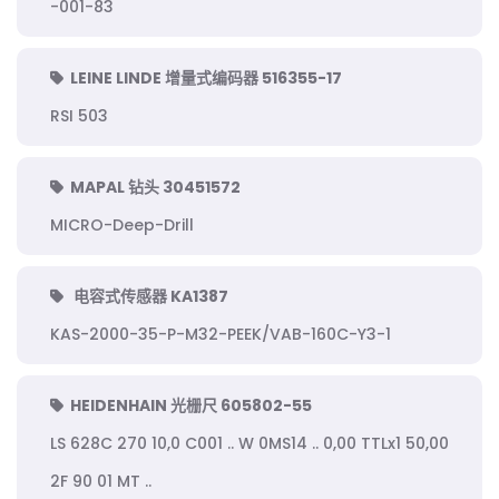
-001-83
LEINE LINDE 增量式编码器 516355-17
RSI 503
MAPAL 钻头 30451572
MICRO-Deep-Drill
电容式传感器 KA1387
KAS-2000-35-P-M32-PEEK/VAB-160C-Y3-1
HEIDENHAIN 光栅尺 605802-55
LS 628C 270 10,0 C001 .. W 0MS14 .. 0,00 TTLx1 50,00
2F 90 01 MT ..