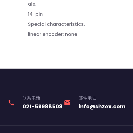
ale,
14-pin
Special characteristics,
linear encoder: none
联系电话
邮件地址
phone
email
021-59988508
info@shzex.com