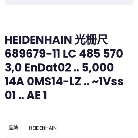
HEIDENHAIN 光栅尺
689679-11 LC 485 570
3,0 EnDat02 .. 5,000
14A 0MS14-LZ .. ~1Vss
01 .. AE 1
品牌
HEIDENHAIN