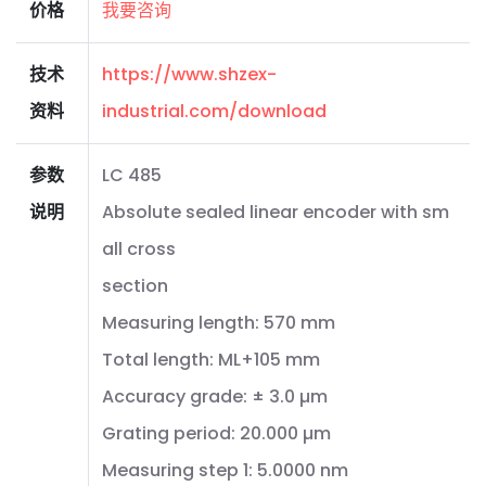
价格
我要咨询
技术
https://www.shzex-
资料
industrial.com/download
参数
LC 485
说明
Absolute sealed linear encoder with sm
all cross
section
Measuring length: 570 mm
Total length: ML+105 mm
Accuracy grade: ± 3.0 µm
Grating period: 20.000 µm
Measuring step 1: 5.0000 nm