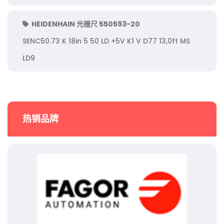
HEIDENHAIN 光栅尺 550593-20
SENC50.73 K 18in 5 50 LD +5V K1 V D77 13,0ft MS
LD9
热销品牌