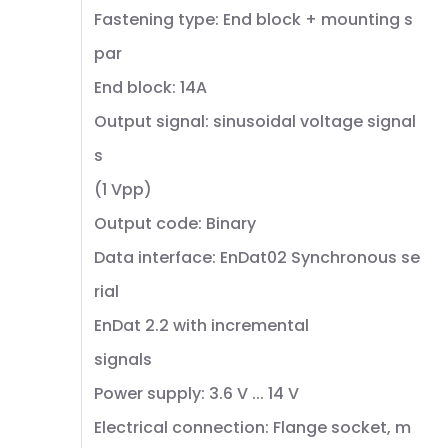
Fastening type: End block + mounting s
par
End block: 14A
Output signal: sinusoidal voltage signal
s
(1 Vpp)
Output code: Binary
Data interface: EnDat02 Synchronous se
rial
EnDat 2.2 with incremental
signals
Power supply: 3.6 V ... 14 V
Electrical connection: Flange socket, m