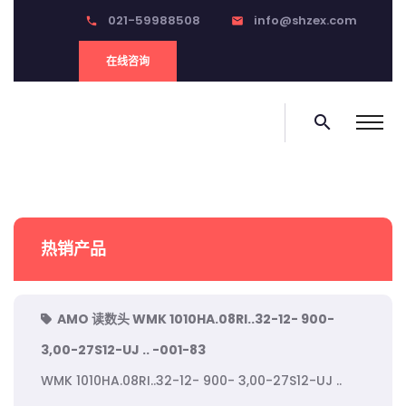
021-59988508
info@shzex.com
phone
email
在线咨询
search
热销产品
AMO 读数头 WMK 1010HA.08RI..32-12- 900-
3,00-27S12-UJ .. -001-83
WMK 1010HA.08RI..32-12- 900- 3,00-27S12-UJ ..