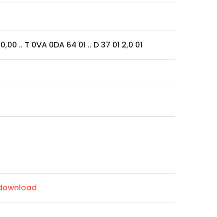
00 .. T 0VA 0DA 64 01 .. D 37 01 2,0 01
/download