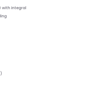
 with integral
ling
9)
t