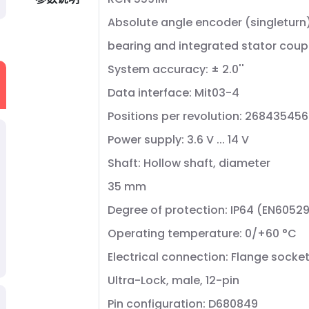
Absolute angle encoder (singleturn)
bearing and integrated stator coup
System accuracy: ± 2.0''
Data interface: Mit03-4
Positions per revolution: 268435456
Power supply: 3.6 V ... 14 V
Shaft: Hollow shaft, diameter
35 mm
Degree of protection: IP64 (EN6052
Operating temperature: 0/+60 °C
Electrical connection: Flange socke
Ultra-Lock, male, 12-pin
Pin configuration: D680849