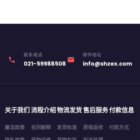
联系电话
邮件地址
phone
email
021-59988508
info@shzex.com
关于我们
流程介绍
物流发货
售后服务
付款信息
廉洁政策
合同解释
发货标准
质保返修
付款方式
隐私政策
货物返修
货物包装
投诉处理