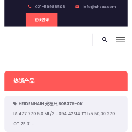
021-59988508
info@shzex.com
phone
email
在线咨询
search
热销产品
HEIDENHAIN 光栅尺 605379-0K
LS 477 770 5,0 ML/2 .. 09A 4ZS14 TTLx5 50,00 270
OT 2F 01 ..