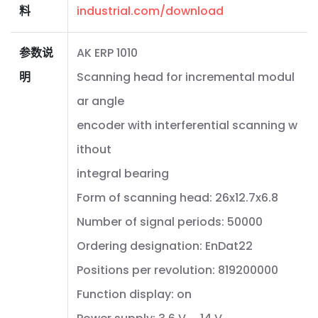
料
industrial.com/download
参数说
AK ERP 1010
明
Scanning head for incremental modul
ar angle
encoder with interferential scanning w
ithout
integral bearing
Form of scanning head: 26x12.7x6.8
Number of signal periods: 50000
Ordering designation: EnDat22
Positions per revolution: 819200000
Function display: on