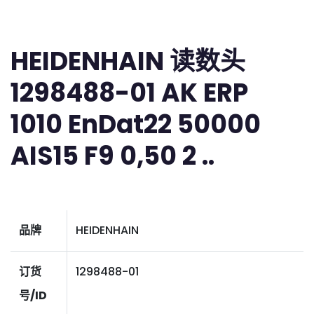
HEIDENHAIN 读数头
1298488-01 AK ERP
1010 EnDat22 50000
AIS15 F9 0,50 2 ..
品牌
HEIDENHAIN
订货
1298488-01
号/ID