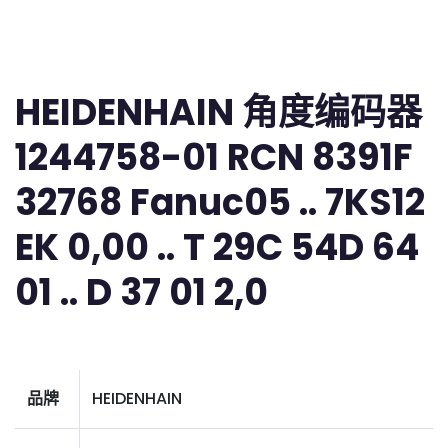
HEIDENHAIN 角度编码器
1244758-01 RCN 8391F
32768 Fanuc05 .. 7KS12
EK 0,00 .. T 29C 54D 64
01 .. D 37 01 2,0
品牌
HEIDENHAIN