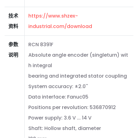
技术
https://www.shzex-
资料
industrial.com/download
参数
RCN 8391F
说明
Absolute angle encoder (singleturn) wit
h integral
bearing and integrated stator coupling
System accuracy: ±2.0''
Data interface: Fanuc05
Positions per revolution: 536870912
Power supply: 3.6 V ... 14 V
Shaft: Hollow shaft, diameter