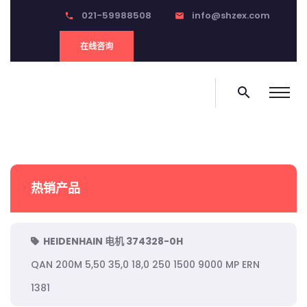
021-59988508
info@shzex.com
phone
email
在线咨询
search
热销产品
HEIDENHAIN 电机 374328-0H
QAN 200M 5,50 35,0 18,0 250 1500 9000 MP ERN
1381