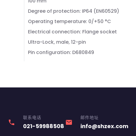
100 mm
Degree of protection: IP64 (EN60529)
Operating temperature: 0/+50 °C
Electrical connection: Flange socket
Ultra-Lock, male, 12-pin
Pin configuration: D680849
联系电话
邮件地址
phone
email
021-59988508
info@shzex.com