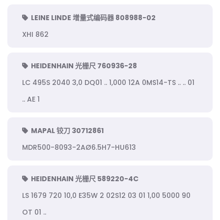
LEINE LINDE 增量式编码器 808988-02
XHI 862
HEIDENHAIN 光栅尺 760936-28
LC 495S 2040 3,0 DQ01 .. 1,000 12A 0MS14-TS .. .. 01
.. AE 1
MAPAL 铰刀 30712861
MDR500-8093-2AØ6.5H7-HU613
HEIDENHAIN 光栅尺 589220-4C
LS 1679 720 10,0 E35W 2 02S12 03 01 1,00 5000 90
OT 01 ..