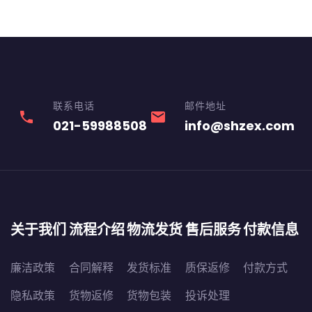
联系电话
邮件地址
phone
email
021-59988508
info@shzex.com
关于我们
流程介绍
物流发货
售后服务
付款信息
廉洁政策
合同解释
发货标准
质保返修
付款方式
隐私政策
货物返修
货物包装
投诉处理