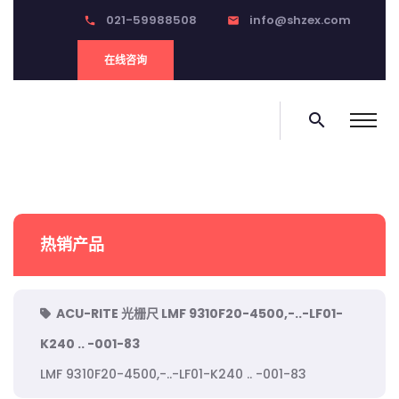
021-59988508
info@shzex.com
phone
email
在线咨询
search
热销产品
ACU-RITE 光栅尺 LMF 9310F20-4500,-..-LF01-
K240 .. -001-83
LMF 9310F20-4500,-..-LF01-K240 .. -001-83