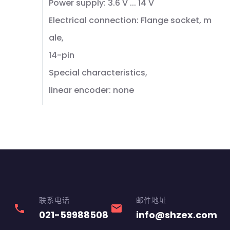
Power supply: 3.6 V ... 14 V
Electrical connection: Flange socket, m
ale,
14-pin
Special characteristics,
linear encoder: none
联系电话
邮件地址
phone
email
021-59988508
info@shzex.com