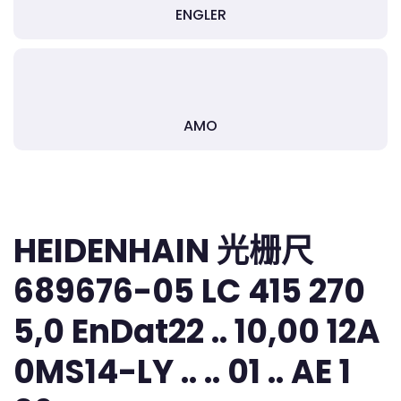
ENGLER
AMO
HEIDENHAIN 光栅尺
689676-05 LC 415 270
5,0 EnDat22 .. 10,00 12A
0MS14-LY .. .. 01 .. AE 1