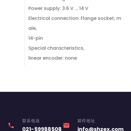
Power supply: 3.6 V ... 14 V
Electrical connection: Flange socket, m
ale,
14-pin
Special characteristics,
linear encoder: none
联系电话
邮件地址
phone
email
021-59988508
info@shzex.com