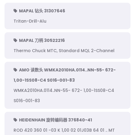
MAPAL 钻头 31307646
Tritan-Drill-Alu
MAPAL 刀柄 30522216
Thermo Chuck MTC, Standard MQL 2-Channel
AMO 读数头 WMKA2010HA.0114..NN-55- 672-
1,00-1SS08-C4 S016-001-83
WMKA2010HA.0114..NN-55- 672- 1,00-1SS08-C4
S016-001-83
HEIDENHAIN 旋转编码器 376840-41
ROD 420 360 01 -03 K 1,00 02 01J03B 64 01 .. MT