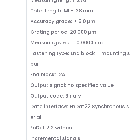
Measuring length: 270 mm
Total length: ML+138 mm
Accuracy grade: ± 5.0 µm
Grating period: 20.000 µm
Measuring step 1: 10.0000 nm
Fastening type: End block + mounting s
par
End block: 12A
Output signal: no specified value
Output code: Binary
Data interface: EnDat22 Synchronous s
erial
EnDat 2.2 without
incremental signals