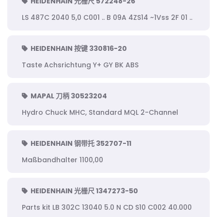
HEIDENHAIN 光栅尺 572248-26
LS 487C 2040 5,0 C001 .. B 09A 4ZS14 ~1Vss 2F 01 ..
HEIDENHAIN 按键 330816-20
Taste Achsrichtung Y+ GY BK ABS
MAPAL 刀柄 30523204
Hydro Chuck MHC, Standard MQL 2-Channel
HEIDENHAIN 钢带托 352707-11
Maßbandhalter 1100,00
HEIDENHAIN 光栅尺 1347273-50
Parts kit LB 302C 13040 5.0 N CD S10 C002 40.000