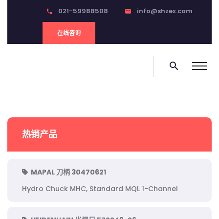
021-59988508
info@shzex.com
phone
email
在线咨询
search
热销产品
MAPAL 刀柄 30470621
Hydro Chuck MHC, Standard MQL 1-Channel