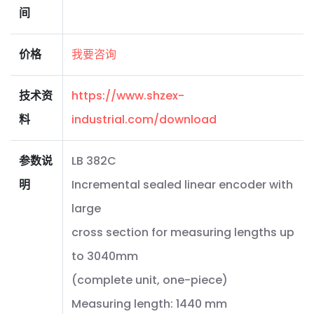
间
价格
我要咨询
技术资
https://www.shzex-
料
industrial.com/download
参数说
LB 382C
明
Incremental sealed linear encoder with
large
cross section for measuring lengths up
to 3040mm
(complete unit, one-piece)
Measuring length: 1440 mm