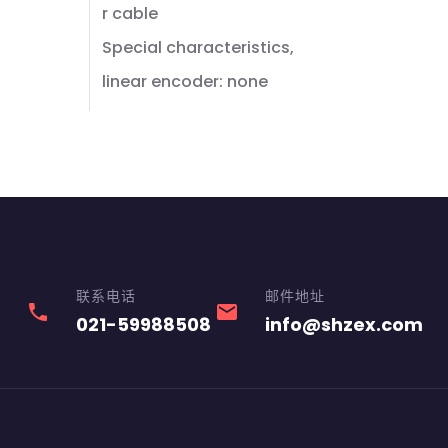
r cable
Special characteristics,
linear encoder: none
联系电话
邮件地址
phone
email
021-59988508
info@shzex.com