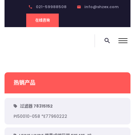
021-59988508
info@shzex.com
phone
email
在线咨询
search
热销产品
过滤器 78315152
PI50010-058 *E77960222