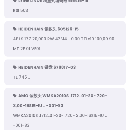
LEINE LINDE 增量式编码器 515415-16
RSI 503
HEIDENHAIN 读数头 605126-15
AE LS 177 20,000 RW 4ZS14 .. 0,00 TTLx10 100,00 90
MT 2F 01 VE01
HEIDENHAIN 键盘 679817-03
TE 745 ..
AMO 读数头 WMKA2010S .1712..01-20- 720-
3,00-16S15-IU .. -001-83
WMKA2010S .1712..01-20- 720- 3,00-16S15-IU ..
-001-83