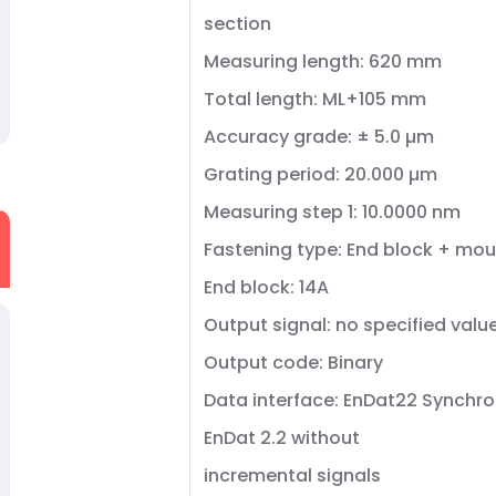
section
Measuring length: 620 mm
Total length: ML+105 mm
Accuracy grade: ± 5.0 µm
Grating period: 20.000 µm
Measuring step 1: 10.0000 nm
Fastening type: End block + mou
End block: 14A
Output signal: no specified valu
Output code: Binary
Data interface: EnDat22 Synchro
EnDat 2.2 without
incremental signals