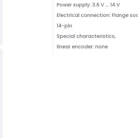
Power supply: 3.6 V ... 14 V
Electrical connection: Flange so
14-pin
Special characteristics,
linear encoder: none