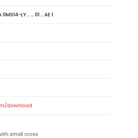
0MS14-LY .. .. 01 .. AE 1
com/download
with small cross