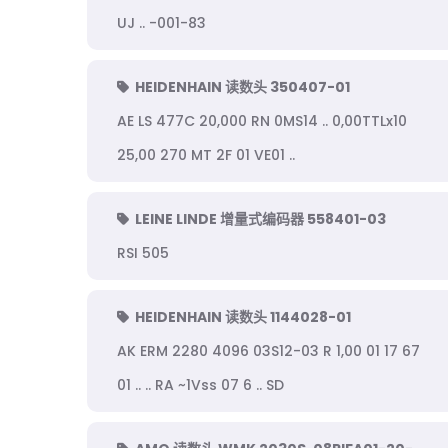
UJ .. -001-83
HEIDENHAIN 读数头 350407-01
AE LS 477C 20,000 RN 0MS14 .. 0,00TTLx10
25,00 270 MT 2F 01 VE01 ..
LEINE LINDE 增量式编码器 558401-03
RSI 505
HEIDENHAIN 读数头 1144028-01
AK ERM 2280 4096 03S12-03 R 1,00 01 17 67
01 .. .. RA ~1Vss 07 6 .. SD