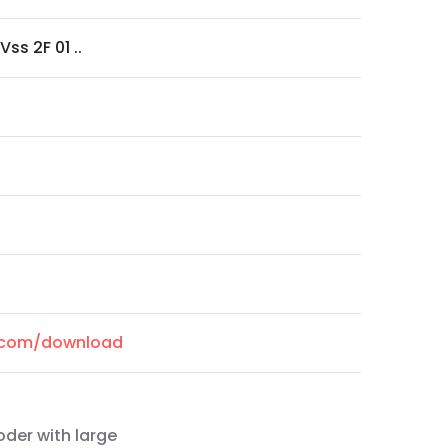
Vss 2F 01 ..
l.com/download
oder with large