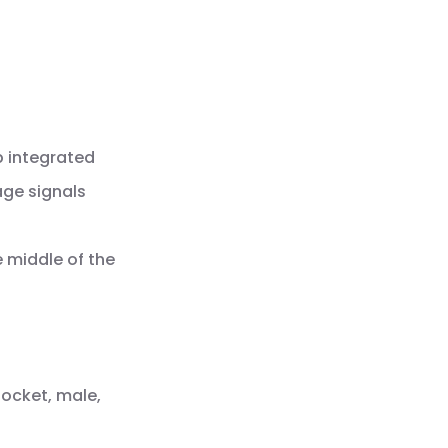
p integrated
age signals
e middle of the
socket, male,