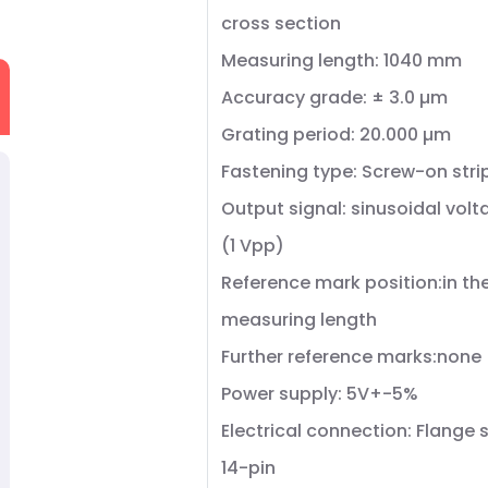
cross section
Measuring length: 1040 mm
Accuracy grade: ± 3.0 µm
Grating period: 20.000 µm
Fastening type: Screw-on stri
Output signal: sinusoidal volt
(1 Vpp)
Reference mark position:in th
measuring length
Further reference marks:none
Power supply: 5V+-5%
Electrical connection: Flange 
14-pin