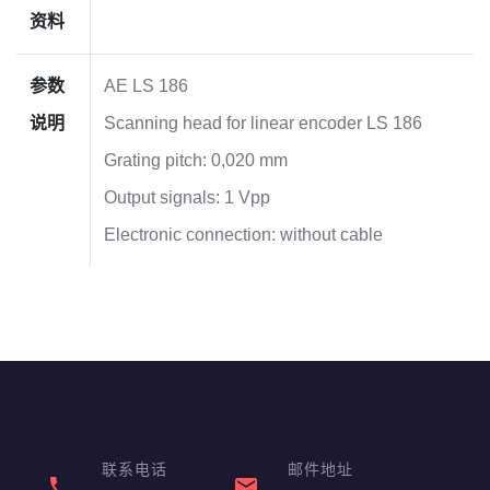
资料
参数
AE LS 186
说明
Scanning head for linear encoder LS 186
Grating pitch: 0,020 mm
Output signals: 1 Vpp
Electronic connection: without cable
联系电话
邮件地址
phone
email