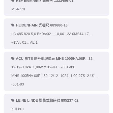
RSF Elektronik 光栅尺 1333496-01
MSA770
HEIDENHAIN 光栅尺 689680-16
LC 485 820 5,0 EnDat02 .. 10,00 12A 0MS14-LZ ..
~1Vss 01 .. AE 1
ACU-RITE 信号处理单元 MHS 1005HA.08RI..32-
12/12- 1024. 1,00-27S12-UJ .. -001-83
MHS 1005HA.08RI..32-12/12- 1024. 1,00-27S12-UJ ..
-001-83
LEINE LINDE 增量式编码器 895237-02
XHI 861