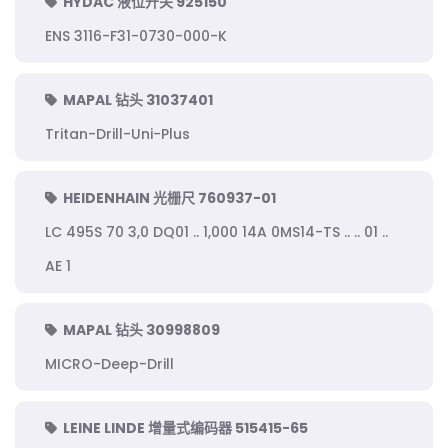
HYDAC 液位开关 925150
ENS 3116-F31-0730-000-K
MAPAL 钻头 31037401
Tritan-Drill-Uni-Plus
HEIDENHAIN 光栅尺 760937-01
LC 495S 70 3,0 DQ01 .. 1,000 14A 0MS14-TS .. .. 01 ..
AE 1
MAPAL 钻头 30998809
MICRO-Deep-Drill
LEINE LINDE 增量式编码器 515415-65