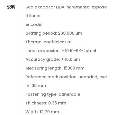
说明
Scale tape for LIDA incremental expose
d linear
encoder
Grating period: 200.000 µm
Thermal coefficient of
linear expansion: ~ 10·10-6K-1 steel
Accuracy grade: ± 15.0 µm
Measuring length: 15000 mm
Reference mark position: uncoded, eve
ry 100 mm
Fastening type: adherable
Thickness: 0.35 mm
Width: 12.70 mm