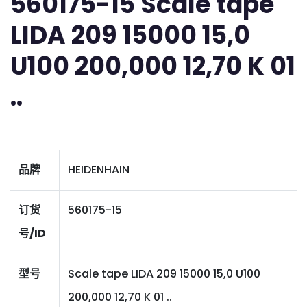
560175-15 Scale tape
LIDA 209 15000 15,0
U100 200,000 12,70 K 01
..
品牌
HEIDENHAIN
订货
560175-15
号/ID
型号
Scale tape LIDA 209 15000 15,0 U100
200,000 12,70 K 01 ..