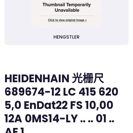
HENGSTLER
HEIDENHAIN 光栅尺
689674-12 LC 415 620
5,0 EnDat22 FS 10,00
12A 0MS14-LY .. .. 01 ..
AE 1