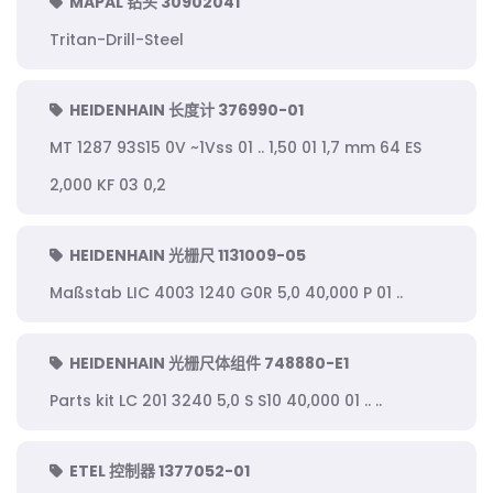
MAPAL 钻头 30902041
Tritan-Drill-Steel
HEIDENHAIN 长度计 376990-01
MT 1287 93S15 0V ~1Vss 01 .. 1,50 01 1,7 mm 64 ES
2,000 KF 03 0,2
HEIDENHAIN 光栅尺 1131009-05
Maßstab LIC 4003 1240 G0R 5,0 40,000 P 01 ..
HEIDENHAIN 光栅尺体组件 748880-E1
Parts kit LC 201 3240 5,0 S S10 40,000 01 .. ..
ETEL 控制器 1377052-01