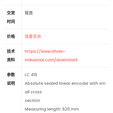
交货
现货
时间
价格
我要咨询
技术
https://www.shzex-
资料
industrial.com/download
参数
LC 415
说明
Absolute sealed linear encoder with sm
all cross
section
Measuring length: 620 mm