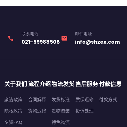
联系电话
邮件地址
phone
email
021-59988508
info@shzex.com
关于我们
流程介绍
物流发货
售后服务
付款信息
廉洁政策
合同解释
发货标准
质保返修
付款方式
隐私政策
货物返修
货物包装
投诉处理
夕资FAQ
特色物流