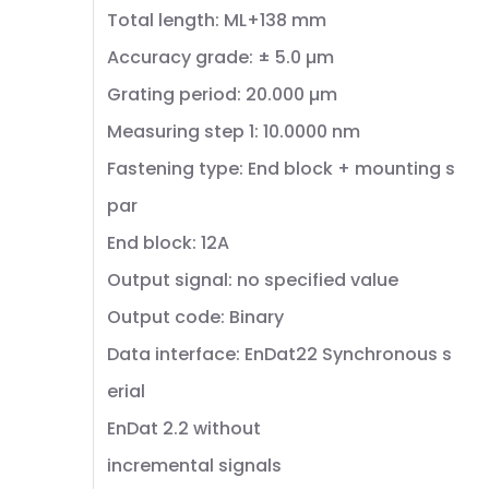
Total length: ML+138 mm
Accuracy grade: ± 5.0 µm
Grating period: 20.000 µm
Measuring step 1: 10.0000 nm
Fastening type: End block + mounting s
par
End block: 12A
Output signal: no specified value
Output code: Binary
Data interface: EnDat22 Synchronous s
erial
EnDat 2.2 without
incremental signals