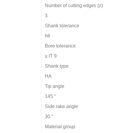
Number of cutting edges (z)
3
Shank tolerance
h6
Bore tolerance
≥ IT 9
Shank type
HA
Tip angle
145 °
Side rake angle
30 °
Material group