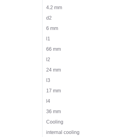
4.2 mm
d2
6 mm
l1
66 mm
l2
24 mm
l3
17 mm
l4
36 mm
Cooling
internal cooling