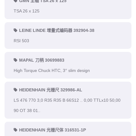
GMN 主轴 TSA 26 x 125
TSA 26 x 125
LEINE LINDE 增量式编码器 392904-38
RSI 503
MAPAL 刀柄 30699883
High Torque Chuck HTC, 3° slim design
HEIDENHAIN 光栅尺 329986-AL
LS 476 770 3,0 R35 R35 B 66S12 .. 0,00 TTLx10 50,00
90 OT 38 01..
HEIDENHAIN 光栅尺体 316531-1P