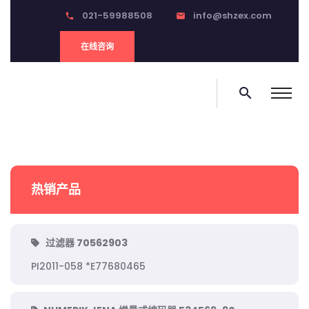
021-59988508
info@shzex.com
phone
email
在线咨询
search
热销产品
过滤器 70562903
PI2011-058 *E77680465