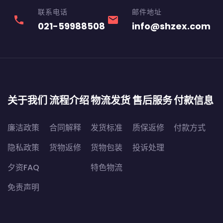
联系电话
邮件地址
phone
email
021-59988508
info@shzex.com
关于我们
流程介绍
物流发货
售后服务
付款信息
廉洁政策
合同解释
发货标准
质保返修
付款方式
隐私政策
货物返修
货物包装
投诉处理
夕资FAQ
特色物流
免责声明