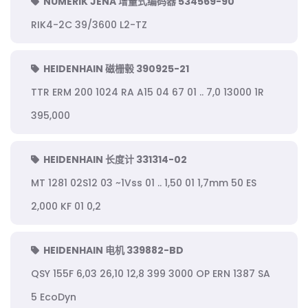
NUMERIK JENA 增量式编码器 534569-90
RIK4-2C 39/3600 L2-TZ
HEIDENHAIN 磁栅毂 390925-21
TTR ERM 200 1024 RA A15 04 67 01 .. 7,0 13000 1R
395,000
HEIDENHAIN 长度计 331314-02
MT 1281 02S12 03 ~1Vss 01 .. 1,50 01 1,7mm 50 ES
2,000 KF 01 0,2
HEIDENHAIN 电机 339882-BD
QSY 155F 6,03 26,10 12,8 399 3000 OP ERN 1387 SA
5 EcoDyn