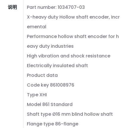
说明
Part number: 1034707-03
X-heavy duty Hollow shaft encoder, Incr
emental
Performance hollow shaft encoder for h
eavy duty industries
High vibration and shock resistance
Electrically insulated shaft
Product data
Code key 861008976
Type XHI
Model 861 Standard
Shaft type Ø16 mm blind hollow shaft
Flange type 86-flange