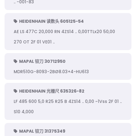
.. -001-83
HEIDENHAIN 读数头 605125-54
AE LS 477C 20,000 RN 4ZS14 .. 0,00TTLx20 50,00
270 OT 2F 01 VE01 ..
MAPAL 铰刀 30712950
MDR510G-8093-2BØ8.03+4-HU613
HEIDENHAIN 光栅尺 635326-82
LF 485 600 5,0 R25 R25 B 4ZS14 .. 0,00 ~1Vss 2F 01 ..
S10 4,000
MAPAL 铰刀 31375349