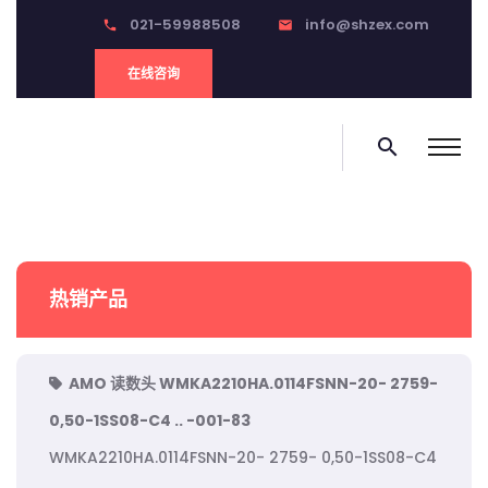
021-59988508
info@shzex.com
phone
email
在线咨询
search
热销产品
AMO 读数头 WMKA2210HA.0114FSNN-20- 2759-
0,50-1SS08-C4 .. -001-83
WMKA2210HA.0114FSNN-20- 2759- 0,50-1SS08-C4