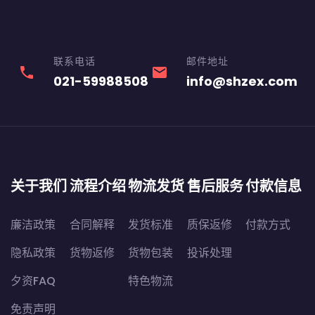
联系电话
邮件地址
phone
email
021-59988508
info@shzex.com
关于我们
流程介绍
物流发货
售后服务
付款信息
廉洁政策
合同解释
发货标准
质保返修
付款方式
隐私政策
货物返修
货物包装
投诉处理
夕资FAQ
特色物流
免责声明