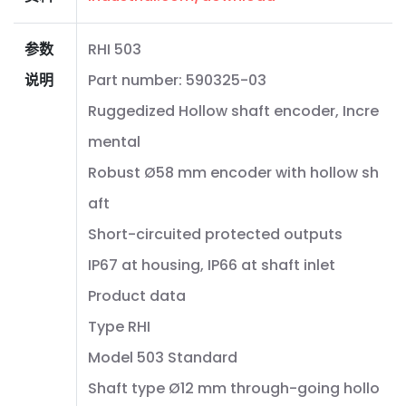
参数
RHI 503
说明
Part number: 590325-03
Ruggedized Hollow shaft encoder, Incre
mental
Robust Ø58 mm encoder with hollow sh
aft
Short-circuited protected outputs
IP67 at housing, IP66 at shaft inlet
Product data
Type RHI
Model 503 Standard
Shaft type Ø12 mm through-going hollo