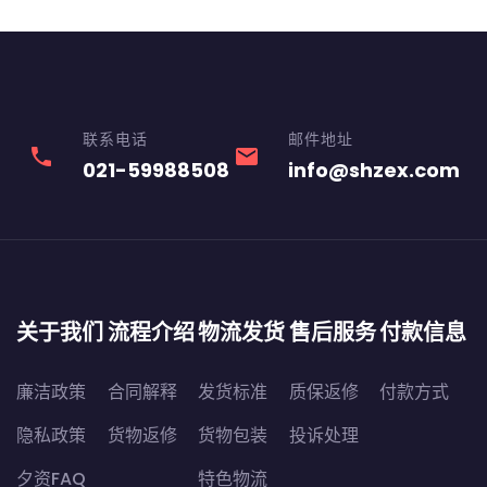
联系电话
邮件地址
phone
email
021-59988508
info@shzex.com
关于我们
流程介绍
物流发货
售后服务
付款信息
廉洁政策
合同解释
发货标准
质保返修
付款方式
隐私政策
货物返修
货物包装
投诉处理
夕资FAQ
特色物流