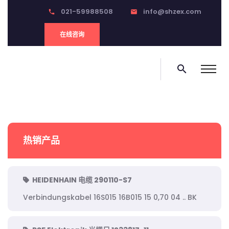
021-59988508
info@shzex.com
phone
email
在线咨询
search
热销产品
HEIDENHAIN 电缆 290110-S7
Verbindungskabel 16S015 16B015 15 0,70 04 .. BK