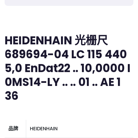
HEIDENHAIN 光栅尺
689694-04 LC 115 440
5,0 EnDat22 .. 10,0000 I
0MS14-LY .. .. 01 .. AE 1
36
品牌
HEIDENHAIN