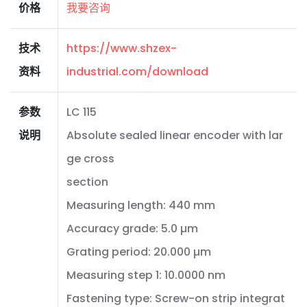
价格
我要咨询
技术
https://www.shzex-
资料
industrial.com/download
参数
LC 115
说明
Absolute sealed linear encoder with lar
ge cross
section
Measuring length: 440 mm
Accuracy grade: 5.0 µm
Grating period: 20.000 µm
Measuring step 1: 10.0000 nm
Fastening type: Screw-on strip integrat