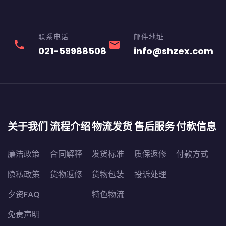
联系电话
邮件地址
phone
email
021-59988508
info@shzex.com
关于我们
流程介绍
物流发货
售后服务
付款信息
廉洁政策
合同解释
发货标准
质保返修
付款方式
隐私政策
货物返修
货物包装
投诉处理
夕资FAQ
特色物流
免责声明