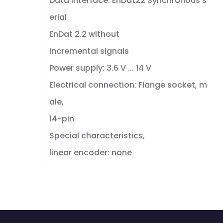
Data interface: EnDat22 Synchronous s
erial
EnDat 2.2 without
incremental signals
Power supply: 3.6 V ... 14 V
Electrical connection: Flange socket, m
ale,
14-pin
Special characteristics,
linear encoder: none