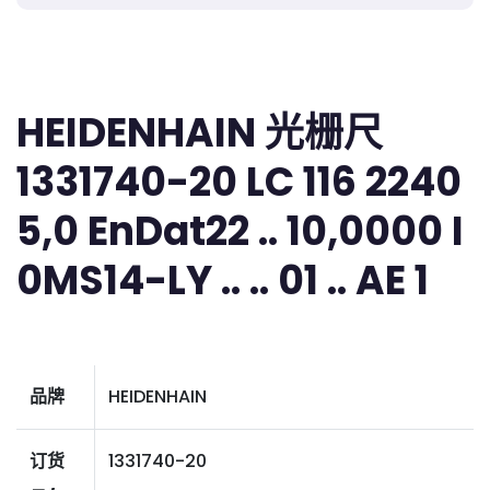
HEIDENHAIN 光栅尺
1331740-20 LC 116 2240
5,0 EnDat22 .. 10,0000 I
0MS14-LY .. .. 01 .. AE 1
品牌
HEIDENHAIN
订货
1331740-20