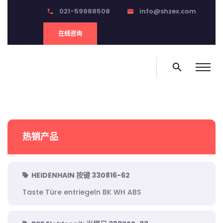
021-59988508
info@shzex.com
phone
email
在线咨询
search
热销产品
HEIDENHAIN 按键 330816-62
Taste Türe entriegeln BK WH ABS