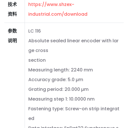
技术
https://www.shzex-
资料
industrial.com/download
参数
LC 116
说明
Absolute sealed linear encoder with lar
ge cross
section
Measuring length: 2240 mm
Accuracy grade: 5.0 µm
Grating period: 20.000 µm
Measuring step 1: 10.0000 nm
Fastening type: Screw-on strip integrat
ed