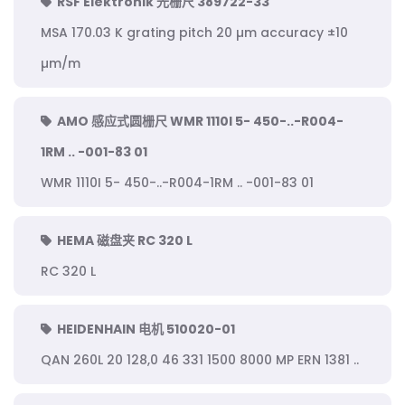
RSF Elektronik 光栅尺 389722-33
MSA 170.03 K grating pitch 20 µm accuracy ±10
µm/m
AMO 感应式圆栅尺 WMR 1110I 5- 450-..-R004-
1RM .. -001-83 01
WMR 1110I 5- 450-..-R004-1RM .. -001-83 01
HEMA 磁盘夹 RC 320 L
RC 320 L
HEIDENHAIN 电机 510020-01
QAN 260L 20 128,0 46 331 1500 8000 MP ERN 1381 ..