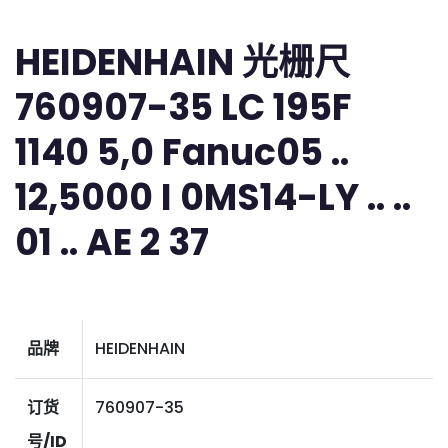
HEIDENHAIN 光栅尺
760907-35 LC 195F
1140 5,0 Fanuc05 ..
12,5000 I 0MS14-LY .. ..
01 .. AE 2 37
品牌
HEIDENHAIN
订货
760907-35
号/ID