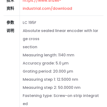
技术
https://www.shzex-
资料
industrial.com/download
参数
LC 195F
说明
Absolute sealed linear encoder with lar
ge cross
section
Measuring length: 1140 mm
Accuracy grade: 5.0 µm
Grating period: 20.000 µm
Measuring step 1: 12.5000 nm
Measuring step 2: 50.0000 nm
Fastening type: Screw-on strip integrat
ed