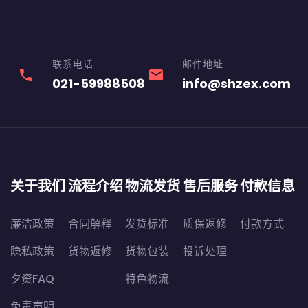
联系电话
邮件地址
phone
email
021-59988508
info@shzex.com
关于我们
流程介绍
物流发货
售后服务
付款信息
廉洁政策
合同解释
发货标准
质保返修
付款方式
隐私政策
货物返修
货物包装
投诉处理
夕资FAQ
特色物流
免责声明