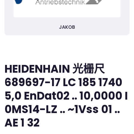
JAKOB
HEIDENHAIN 光栅尺
689697-17 LC 185 1740
5,0 EnDat02 .. 10,0000 I
0MS14-LZ .. ~1Vss 01 ..
AE 1 32