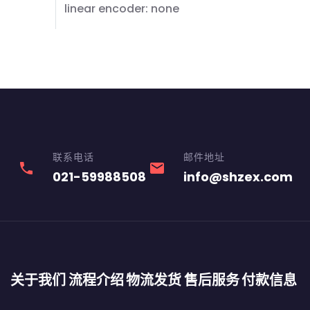
linear encoder: none
联系电话
邮件地址
phone
email
021-59988508
info@shzex.com
关于我们
流程介绍
物流发货
售后服务
付款信息