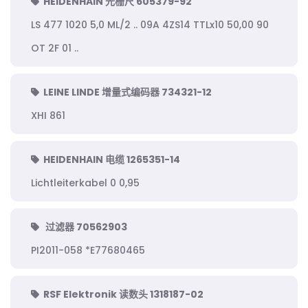
HEIDENHAIN 光栅尺 605379-92
LS 477 1020 5,0 ML/2 .. 09A 4ZS14 TTLx10 50,00 90
OT 2F 01 ..
LEINE LINDE 增量式编码器 734321-12
XHI 861
HEIDENHAIN 电缆 1265351-14
Lichtleiterkabel 0 0,95
过滤器 70562903
PI2011-058 *E77680465
RSF Elektronik 读数头 1318187-02