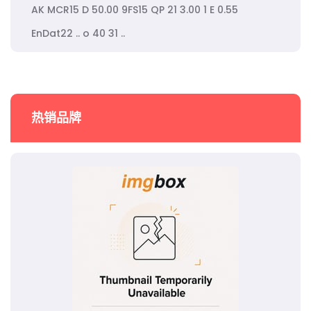
AK MCR15 D 50.00 9FS15 QP 21 3.00 1 E 0.55
EnDat22 .. o 40 31 ..
热销品牌