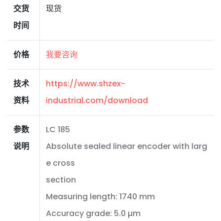
交货
现货
时间
价格
我要咨询
技术
https://www.shzex-
资料
industrial.com/download
参数
LC 185
说明
Absolute sealed linear encoder with larg
e cross
section
Measuring length: 1740 mm
Accuracy grade: 5.0 µm