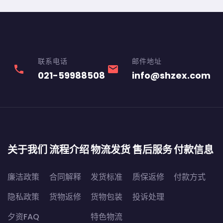
联系电话
邮件地址
phone
email
021-59988508
info@shzex.com
关于我们
流程介绍
物流发货
售后服务
付款信息
廉洁政策
合同解释
发货标准
质保返修
付款方式
隐私政策
货物返修
货物包装
投诉处理
夕资FAQ
特色物流