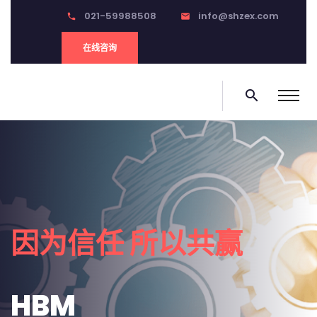
021-59988508
info@shzex.com
phone
email
在线咨询
search
0
因为信任 所以共赢
HBM