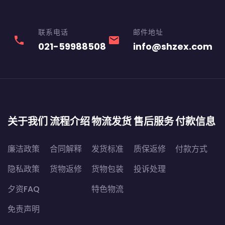
联系电话
邮件地址
phone
email
021-59988508
info@shzex.com
关于我们
流程介绍
物流发货
售后服务
付款信息
廉洁政策
合同解释
发货标准
质保返修
付款方式
隐私政策
货物返修
货物包装
投诉处理
夕资FAQ
特色物流
免责声明