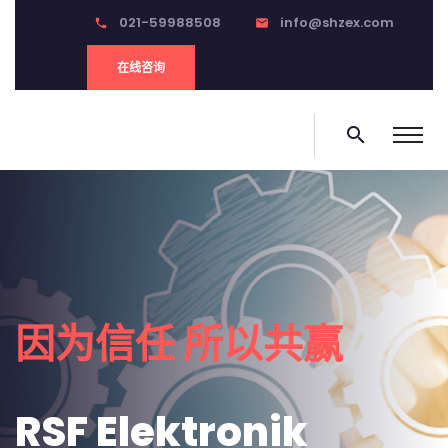
021-59988508
info@shzex.com
phone
email
在线咨询
search
0
因为信任 所以共赢
RSF Elektronik