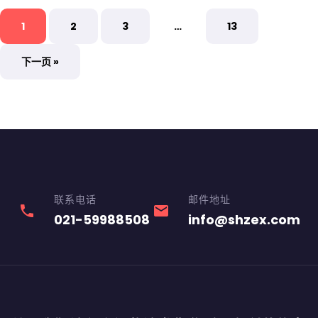
1
2
3
…
13
下一页 »
联系电话
邮件地址
phone
email
021-59988508
info@shzex.com