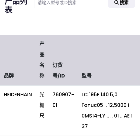
产品列
搜索
表
产
品
名
订货
品牌
称
号/ID
型号
HEIDENHAIN
光
760907-
LC 195F 140 5,0
栅
01
Fanuc05 .. 12,5000 I
尺
0MS14-LY .. .. 01 .. AE 1
37